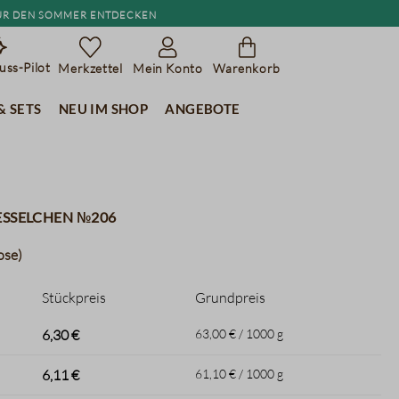
r den Sommer entdecken
ss-Pilot
Merkzettel
Mein Konto
Warenkorb
& Sets
Neu im Shop
Angebote
esselchen №206
ose)
Stückpreis
Grundpreis
6,30 €
63,00 € / 1000 g
6,11 €
61,10 € / 1000 g