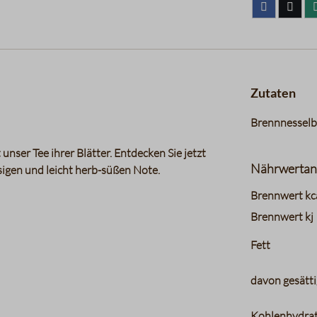
Zutaten
Brennnesselb
unser Tee ihrer Blätter. Entdecken Sie jetzt
Nährwertan
sigen und leicht herb-süßen Note.
charts.nutri
Brennwert kc
Brennwert kj
Fett
davon gesätti
Kohlenhydra