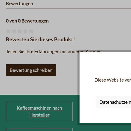
Bewertungen
0 von 0 Bewertungen
Durchschnittliche Bewertung von 0 von 5 Sternen
Bewerten Sie dieses Produkt!
Teilen Sie Ihre Erfahrungen mit anderen Kunden.
Bewertung schreiben
Diese Website ver
Datenschutzein
Kaffeemaschinen nach
Kaffeevollautom
Hersteller