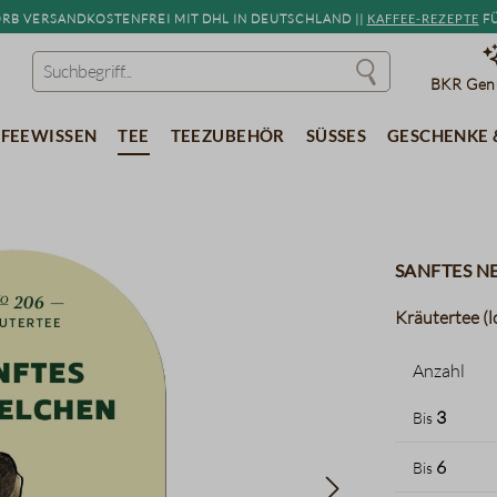
b versandkostenfrei mit DHL in Deutschland ||
Kaffee-Rezepte
fü
BKR Genu
feewissen
Tee
Teezubehör
Süßes
Geschenke 
Sanftes N
Kräutertee (l
Anzahl
3
Bis
6
Bis