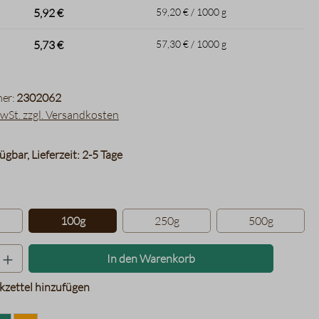
5,92 €
59,20 € / 1000 g
5,73 €
57,30 € / 1000 g
er:
2302062
MwSt. zzgl. Versandkosten
ügbar, Lieferzeit: 2-5 Tage
hlen
100g
250g
500g
Produkt Anzahl: Gib den gewünschten Wer
In den Warenkorb
zettel hinzufügen