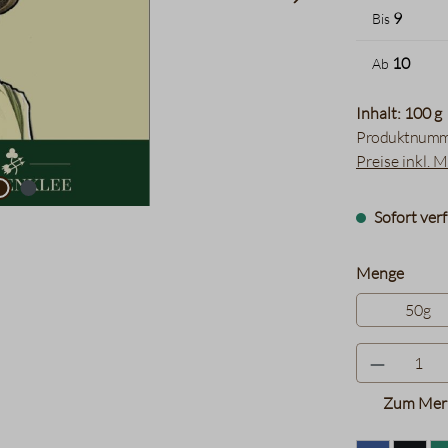
9
Bis
10
Ab
Inhalt: 100 g
Produktnumm
Preise inkl. 
Sofort verf
auswä
Menge
50g
Zum Merk