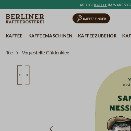
Ab 1 kg
Kaffee
im Warenkor
springen
Zur Hauptnavigation springen
Kaffee Finder
Kaffee
Kaffeemaschinen
Kaffeezubehör
Kaf
Tee
Vorgestellt: Güldenklee
Bildergalerie überspringen