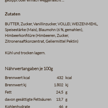
gedippt oder einfach weggenascht ...
Zutaten
BUTTER, Zucker, Vanillinzucker, VOLLEI, WEIZENMEHL,
Speisestärke (Mais), Blaumohn (6 %, gemahlen),
Himbeerkonfitüre (Himbeeren, Zucker,
Zitronensaftkonzentrat, Geliermittel Pektin)
Kühl und trocken lagern.
Nährwertangaben je 100g
charts.nutritions.header_name
charts.nutritions.header_value
Brennwert kcal
432
kcal
Brennwert kj
1.802
kj
Fett
24,5
g
davon gesättigte Fettsäuren
13,7
g
Kohlenhydrate
46
g