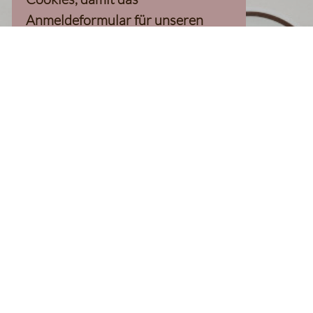
Anmeldeformular für unseren
Newsletter, inkl. 10%-
Willkommensgutschein, geladen
werden kann
Klaviyo-Cookies akzeptieren
homepage
Kaffee Finder
Produkte
Kaffee
Filterkaffee
Espresso