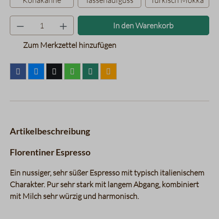
Konakanne
Tassenaufguss
Türkisch Mokka
Produkt Anzahl: Gib den gewünsc
In den Warenkorb
Zum Merkzettel hinzufügen
Artikelbeschreibung
Florentiner Espresso
Ein nussiger, sehr süßer Espresso mit typisch italienischem
Charakter. Pur sehr stark mit langem Abgang, kombiniert
mit Milch sehr würzig und harmonisch.