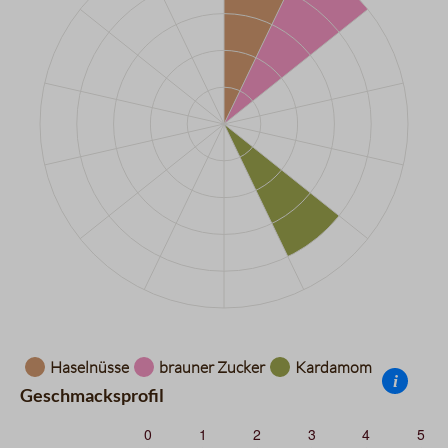
Datentabelle für das Diagramm: Aromarad
Haselnüsse
brauner Zucker
Kardamom
i
Geschmacksprofil