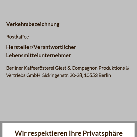
Komplexität
3 / 5
Körper
5 / 5
Nachgeschmack
3 / 5
Verkehrsbezeichnung
Fruchtigkeit
2 / 5
Balance
4 / 5
Röstkaffee
Süße
4 / 5
Hersteller/Verantwortlicher
Bouquet
4 / 5
Lebensmittelunternehmer
Berliner Kaffeerösterei Giest & Compagnon Produktions &
Vertriebs GmbH, Sickingenstr. 20-28, 10553 Berlin
Produktgalerie überspringen
Zubehör
Wir respektieren Ihre Privatsphäre