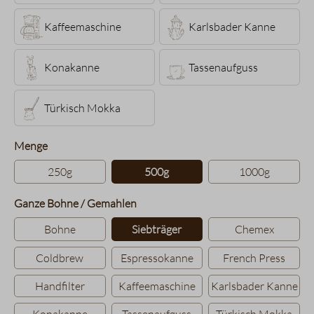
Kaffeemaschine
Karlsbader Kanne
Konakanne
Tassenaufguss
Türkisch Mokka
auswählen
Menge
250g
500g
1000g
auswählen
Ganze Bohne / Gemahlen
Bohne
Siebträger
Chemex
Coldbrew
Espressokanne
French Press
Handfilter
Kaffeemaschine
Karlsbader Kanne