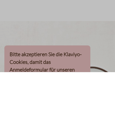
Bitte akzeptieren Sie die Klaviyo-
Cookies, damit das
Anmeldeformular für unseren
Newsletter, inkl. 10%-
Willkommensgutschein, geladen
werden kann
Klaviyo-Cookies akzeptieren