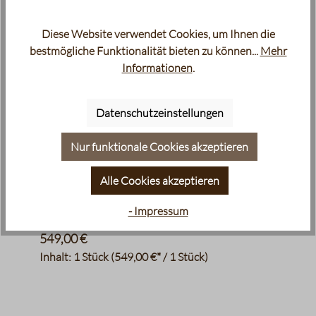
Diese Website verwendet Cookies, um Ihnen die
bestmögliche Funktionalität bieten zu können...
Mehr
Informationen
.
Datenschutzeinstellungen
Nur funktionale Cookies akzeptieren
Gaggia - Classic Evo Pro E24 Gelb
Alle Cookies akzeptieren
Siebträger Espressomaschine 58mm
Siebträgermaschine
- Impressum
549,00 €
Inhalt:
1 Stück
(549,00 €* / 1 Stück)