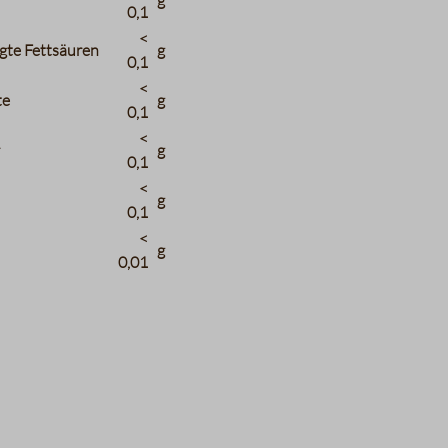
g
0,1
<
gte Fettsäuren
g
0,1
<
te
g
0,1
<
r
g
0,1
<
g
0,1
<
g
0,01