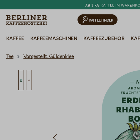
Ab 1 kg
Kaffee
im Warenkor
springen
Zur Hauptnavigation springen
Kaffee Finder
Kaffee
Kaffeemaschinen
Kaffeezubehör
Kaf
Tee
Vorgestellt: Güldenklee
Bildergalerie überspringen