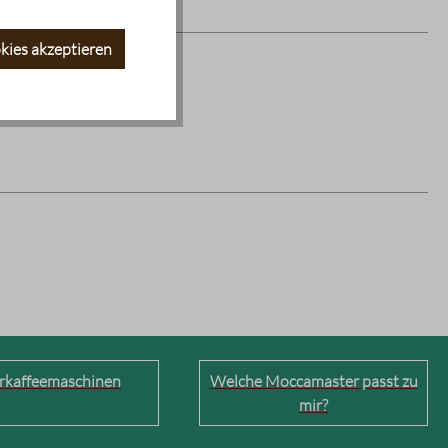
kies akzeptieren
erkaffeemaschinen
Welche Moccamaster passt zu
mir?