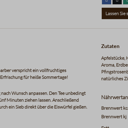
Lassen Sie s
Zutaten
Apfelstücke, 
Aroma, Erdbee
ber verspricht ein vollfruchtiges
Pfingstrosenb
e Erfrischung für heiße Sommertage!
natürliches 
g nach Wunsch anpassen. Den Tee unbedingt
Nährwertan
nf Minuten ziehen lassen. Anschließend
rch ein Sieb direkt über die Eiswürfel gießen.
charts.nutri
Brennwert kc
Brennwert kj