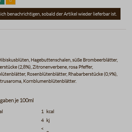
ich benachrichtigen, sobald der Artikel wieder lieferbar ist.
Hibiskusblüten, Hagebuttenschalen, süße Brombeerblätter,
rstücke (2,8%), Zitronenverbene, rosa Pfeffer,
lütenblätter, Rosenblütenblätter, Rhabarberstücke (0,9%),
Zitrusaroma, Kornblumenblütenblätter.
gaben je 100ml
tions.header_name
charts.nutritions.header_value
charts.nutritions
al
1
kcal
4
kj
<