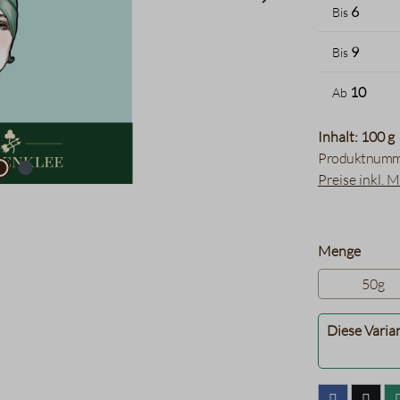
6
Bis
9
Bis
10
Ab
Inhalt: 100 g
Produktnumm
Preise inkl. 
auswä
Menge
50g
Diese Varia