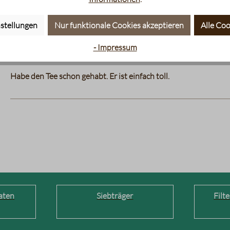
stellungen
Nur funktionale Cookies akzeptieren
Alle Coo
10. Dezember 2021 21:25
- Impressum
Lecker
Bewertung mit 5 von 5 Sternen
Habe den Tee schon gehabt. Er ist einfach toll.
aten
Siebträger
Filt