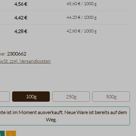
4,56 €
45,60 € / 1000 g
4,42 €
44,20 € / 1000 g
4,28 €
42,80 € / 1000 g
er:
2300662
MwSt. zzgl. Versandkosten
hlen
100g
250g
500g
nte ist im Moment ausverkauft. Neue Ware ist bereits auf dem
Weg.