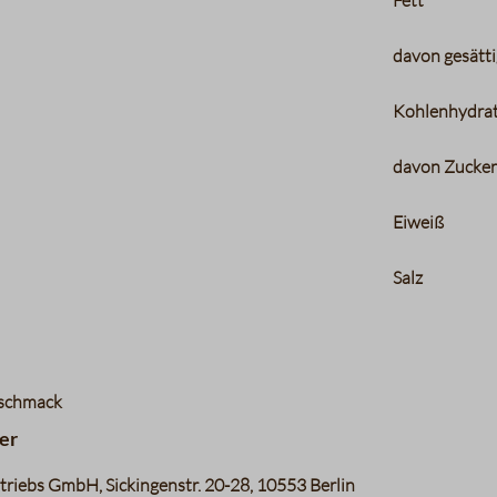
Fett
davon gesätti
Kohlenhydra
davon Zucke
Eiweiß
Salz
eschmack
er
riebs GmbH, Sickingenstr. 20-28, 10553 Berlin