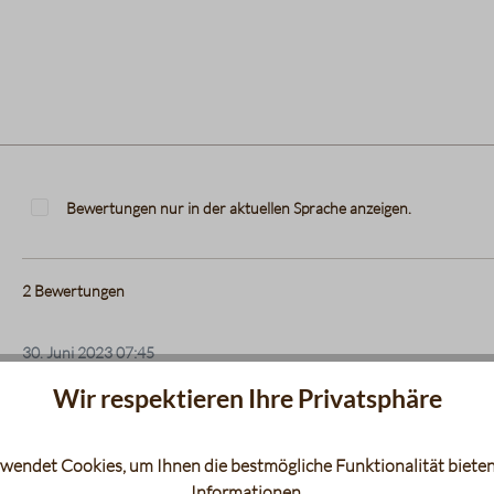
Bewertungen nur in der aktuellen Sprache anzeigen.
2
Bewertungen
30. Juni 2023 07:45
Wir respektieren Ihre Privatsphäre
Das Probierbeutelchen hat mich überzeugt
Bewertung mit 5 von 5 Sternen
Ich hatte das Glück, dass mir bei meiner Espresso-Bestellung 
wendet Cookies, um Ihnen die bestmögliche Funktionalität bieten
Sehr leckerer Tee.
Informationen
.