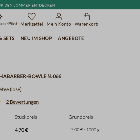
r den Sommer entdecken
ss-Pilot
Merkzettel
Mein Konto
Warenkorb
& Sets
Neu im Shop
Angebote
Rhabarber-Bowle №066
tee (lose)
2 Bewertungen
liche Bewertung von 5 von 5 Sternen
Stückpreis
Grundpreis
4,70 €
47,00 € / 1000 g