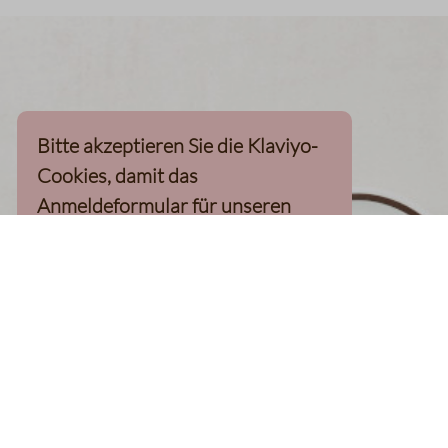
Bitte akzeptieren Sie die Klaviyo-
Cookies, damit das
Anmeldeformular für unseren
Newsletter, inkl. 10%-
Willkommensgutschein, geladen
werden kann
Klaviyo-Cookies akzeptieren
homepage