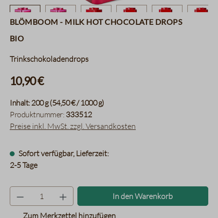
Blömboom - Milk Hot Chocolate Drops
BIO
Trinkschokoladendrops
10,90 €
Inhalt:
200 g
(54,50 € / 1000 g)
Produktnummer:
333512
Preise inkl. MwSt. zzgl. Versandkosten
Sofort verfügbar, Lieferzeit:
2-5 Tage
Produkt Anzahl: Gib den gewünsc
In den Warenkorb
Zum Merkzettel hinzufügen