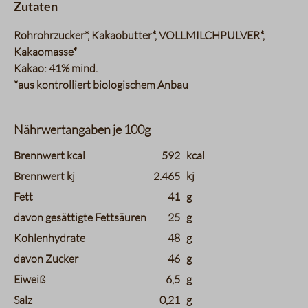
Zutaten
Rohrohrzucker*, Kakaobutter*, VOLLMILCHPULVER*,
Kakaomasse*
Kakao: 41% mind.
*aus kontrolliert biologischem Anbau
Nährwertangaben je 100g
charts.nutritions.header_name
charts.nutritions.header_value
Brennwert kcal
592
kcal
Brennwert kj
2.465
kj
Fett
41
g
davon gesättigte Fettsäuren
25
g
Kohlenhydrate
48
g
davon Zucker
46
g
Eiweiß
6,5
g
Salz
0,21
g