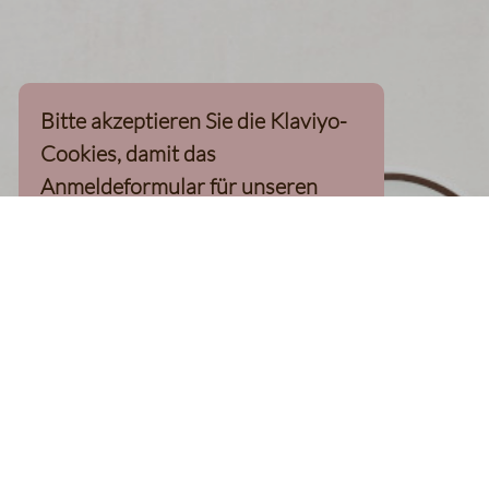
Bitte akzeptieren Sie die Klaviyo-
Cookies, damit das
Anmeldeformular für unseren
Newsletter, inkl. 10%-
Willkommensgutschein, geladen
werden kann
Klaviyo-Cookies akzeptieren
homepage
Kaffee Finder