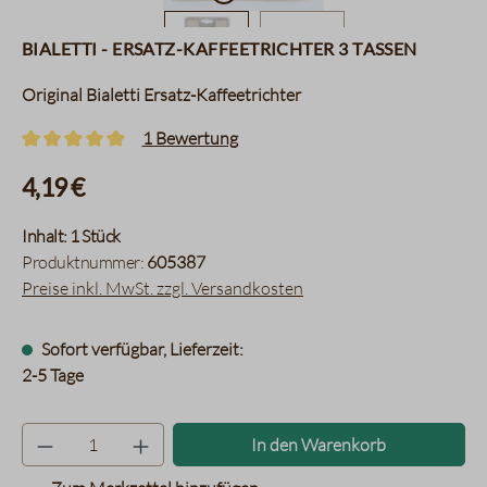
Bialetti - Ersatz-Kaffeetrichter 3 Tassen
Original Bialetti Ersatz-Kaffeetrichter
1 Bewertung
Durchschnittliche Bewertung von 5 von 5 Sternen
4,19 €
Inhalt:
1 Stück
Produktnummer:
605387
Preise inkl. MwSt. zzgl. Versandkosten
Sofort verfügbar, Lieferzeit:
2-5 Tage
Produkt Anzahl: Gib den gewünsc
In den Warenkorb