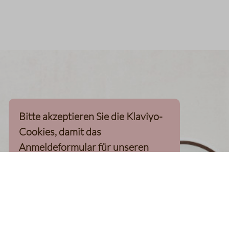
Bitte akzeptieren Sie die Klaviyo-
Cookies, damit das
Anmeldeformular für unseren
Newsletter, inkl. 10%-
Willkommensgutschein, geladen
werden kann
Klaviyo-Cookies akzeptieren