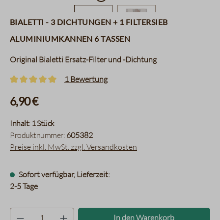
Bialetti - 3 Dichtungen + 1 Filtersieb
Aluminiumkannen 6 Tassen
Original Bialetti Ersatz-Filter und -Dichtung
1 Bewertung
Durchschnittliche Bewertung von 5 von 5 Sternen
6,90 €
Inhalt:
1 Stück
Produktnummer:
605382
Preise inkl. MwSt. zzgl. Versandkosten
Sofort verfügbar, Lieferzeit:
2-5 Tage
Produkt Anzahl: Gib den gewünsc
In den Warenkorb