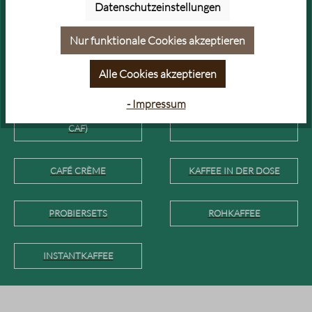
ESPRESSO
Datenschutzeinstellungen
Nur funktionale Cookies akzeptieren
VOLLAUTOMATEN KAFFEE &
GOLDPRÄMIERTER KAFFEE &
ESPRESSO
ESPRESSO
Alle Cookies akzeptieren
ENTKOFFEINIERTER KAFFEE
KAFFEE FÜR COLD BREW
- Impressum
& ESPRESSO (DECAF & LOW
CAF)
CAFÉ CRÈME
KAFFEE IN DER DOSE
PROBIERSETS
ROHKAFFEE
INSTANTKAFFEE