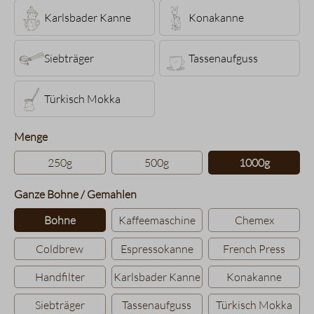
Karlsbader Kanne
Konakanne
Siebträger
Tassenaufguss
Türkisch Mokka
auswählen
Menge
250g
500g
1000g
auswählen
Ganze Bohne / Gemahlen
Bohne
Kaffeemaschine
Chemex
Coldbrew
Espressokanne
French Press
Handfilter
Karlsbader Kanne
Konakanne
Siebträger
Tassenaufguss
Türkisch Mokka