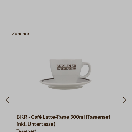
Produktgalerie überspringen
Zubehör
BKR - Café Latte-Tasse 300ml (Tassenset
inkl. Untertasse)
Tassenset