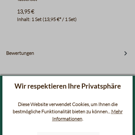
13,95 €
Inhalt:
1 Set
(13,95 €* / 1 Set)
Bewertungen
Wir respektieren Ihre Privatsphäre
FILTERKAFFEE
ESPRESSO
Diese Website verwendet Cookies, um Ihnen die
FILTERKAFFEE RARITÄTEN
AROMATISIERTER KAFFEE &
bestmögliche Funktionalität bieten zu können...
Mehr
ESPRESSO
Informationen
.
SÄUREARMER KAFFEE &
BIO KAFFEE & ESPRESSO