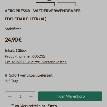
AeroPress® - Wiederverwendbarer
Edelstahlfilter (XL)
Stahlfilter
24,90 €
Inhalt:
1 Stück
Produktnummer:
605232
Preise inkl. MwSt. zzgl. Versandkosten
Sofort verfügbar, Lieferzeit:
2-5 Tage
Produkt Anzahl: Gib den gewünsc
In den Warenkorb
Zum Merkzettel hinzufügen