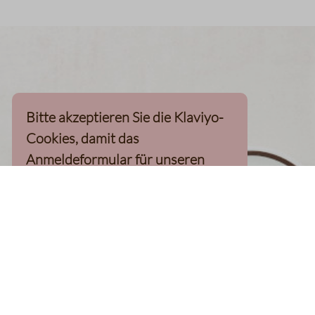
Bitte akzeptieren Sie die Klaviyo-
Cookies, damit das
Anmeldeformular für unseren
Newsletter, inkl. 10%-
Willkommensgutschein, geladen
werden kann
Klaviyo-Cookies akzeptieren