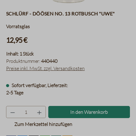
Schlürf - Döösen No. 13 Rotbusch "Uwe"
Vorratsglas
12,95 €
Inhalt:
1 Stück
Produktnummer:
440440
Preise inkl. MwSt. zzgl. Versandkosten
Sofort verfügbar, Lieferzeit:
2-5 Tage
Produkt Anzahl: Gib den gewünsc
In den Warenkorb
Zum Merkzettel hinzufügen