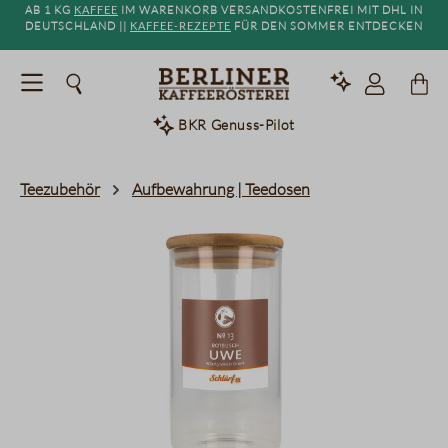
Ab 1 kg
Kaffee
im Warenkorb versandkostenfrei mit DHL in
alt springen
Deutschland ||
Kaffee-Rezepte
für den Sommer entdecken
BKR Genuss-Pilot
Teezubehör
Aufbewahrung | Teedosen
Bildergalerie überspringen