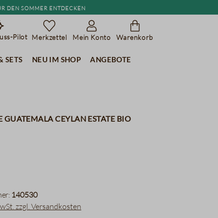
r den Sommer entdecken
ss-Pilot
Merkzettel
Mein Konto
Warenkorb
& Sets
Neu im Shop
Angebote
 Guatemala Ceylan Estate BIO
er:
140530
MwSt. zzgl. Versandkosten