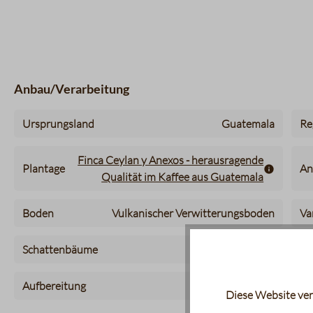
Anbau/Verarbeitung
Ursprungsland
Guatemala
Re
Finca Ceylan y Anexos - herausragende
Plantage
An
Qualität im Kaffee aus Guatemala
Boden
Vulkanischer Verwitterungsboden
Va
Schattenbäume
ja
Qu
Aufbereitung
Fully washed
Diese Website ver