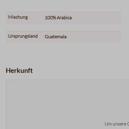
Mischung
100%
Arabica
Ursprungsland
Guatemala
Herkunft
maps.accessibleList.headline
Um unsere O