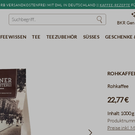
b versandkostenfrei mit DHL in Deutschland ||
Kaffee-Rezepte
fü
BKR Genu
feewissen
Tee
Teezubehör
Süßes
Geschenke 
Rohkaffee
Rohkaffee
22,77 €
Inhalt:
1000 g
Produktnumm
Preise inkl. 