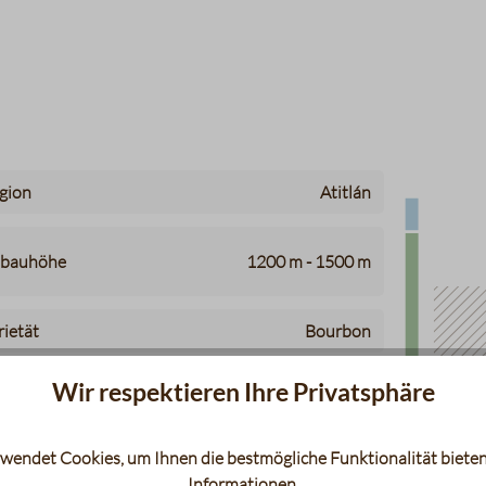
Infografik 
gion
Atitlán
von
bis
bauhöhe
1200 m -
1500 m
rietät
Bourbon
Wir respektieren Ihre Privatsphäre
alität
SHB EP
wendet Cookies, um Ihnen die bestmögliche Funktionalität bieten
Informationen
.