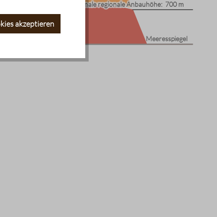
minimale regionale Anbauhöhe:
minimale regionale Anbauhöhe:
700 m
700 m
kies akzeptieren
Meeresspiegel