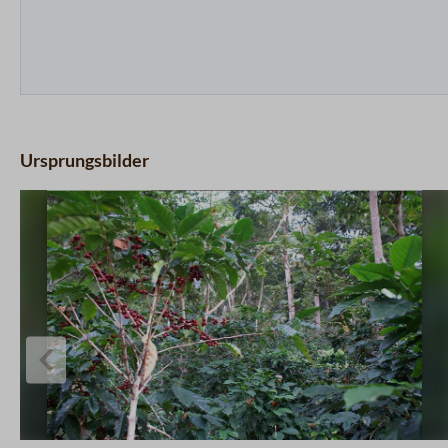
Ursprungsbilder
charts.imageSlider.prevLabel