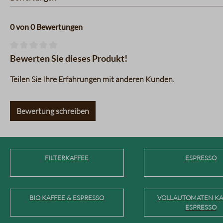
0 von 0 Bewertungen
Durchschnittliche Bewertung von 0 von 5 Sternen
Bewerten Sie dieses Produkt!
Teilen Sie Ihre Erfahrungen mit anderen Kunden.
Bewertung schreiben
FILTERKAFFEE
ESPRESSO
BIO KAFFEE & ESPRESSO
VOLLAUTOMATEN KA
ESPRESSO