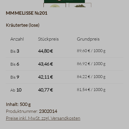
MMMelisse №201
Kräutertee (lose)
Anzahl
Stückpreis
Grundpreis
3
44,80 €
89,60 € / 1000 g
Bis
6
43,46 €
86,92 € / 1000 g
Bis
9
42,11 €
84,22 € / 1000 g
Bis
10
40,77 €
81,54 € / 1000 g
Ab
Inhalt: 500 g
Produktnummer:
2302014
Preise inkl. MwSt. zzgl. Versandkosten