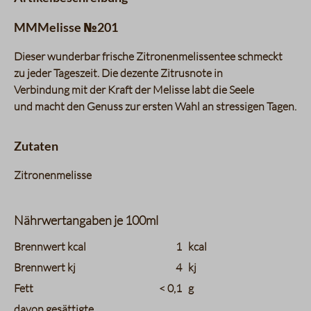
MMMelisse №201
Dieser wunderbar frische Zitronenmelissentee schmeckt
zu jeder Tageszeit. Die dezente Zitrusnote in
Verbindung mit der Kraft der Melisse labt die Seele
und macht den Genuss zur ersten Wahl an stressigen Tagen.
Zutaten
Zitronenmelisse
Nährwertangaben je 100ml
charts.nutritions.header_name
charts.nutritions.header_value
Brennwert kcal
1
kcal
Brennwert kj
4
kj
Fett
< 0,1
g
davon gesättigte