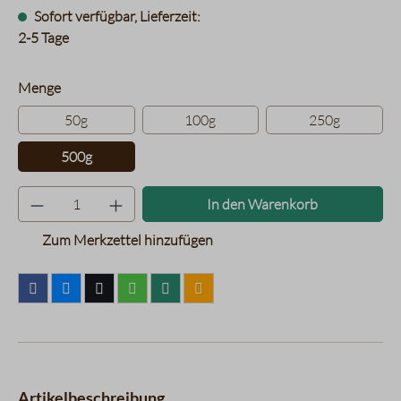
Sofort verfügbar, Lieferzeit:
2-5 Tage
auswählen
Menge
50g
100g
250g
500g
Produkt Anzahl: Gib den gewünsc
In den Warenkorb
Zum Merkzettel hinzufügen
Artikelbeschreibung