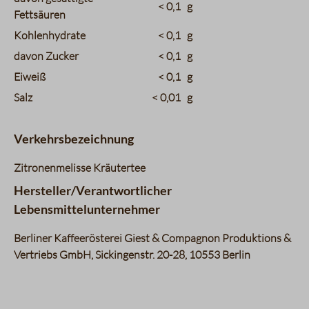
< 0,1
g
Fettsäuren
Kohlenhydrate
< 0,1
g
davon Zucker
< 0,1
g
Eiweiß
< 0,1
g
Salz
< 0,01
g
Verkehrsbezeichnung
Zitronenmelisse Kräutertee
Hersteller/Verantwortlicher
Lebensmittelunternehmer
Berliner Kaffeerösterei Giest & Compagnon Produktions &
Vertriebs GmbH, Sickingenstr. 20-28, 10553 Berlin