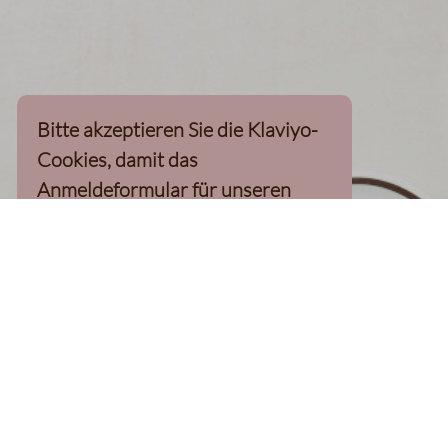
Bitte akzeptieren Sie die Klaviyo-
Cookies, damit das
Anmeldeformular für unseren
Newsletter, inkl. 10%-
Willkommensgutschein, geladen
werden kann
Klaviyo-Cookies akzeptieren
homepage