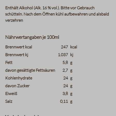
Enthält Alkohol (Alk. 16 % vol.). Bitte vor Gebrauch
schütteln. Nach dem Öffnen kühl aufbewahren und alsbald
verzehren
Nährwertangaben je 100ml
charts.nutritions.header_name
charts.nutritions.header_value
Brennwert kcal
247
kcal
Brennwert kj
1.037
kj
Fett
5,8
g
davon gesättigte Fettsäuren
2,7
g
Kohlenhydrate
24
g
davon Zucker
24
g
Eiweiß
3,8
g
Salz
0,11
g