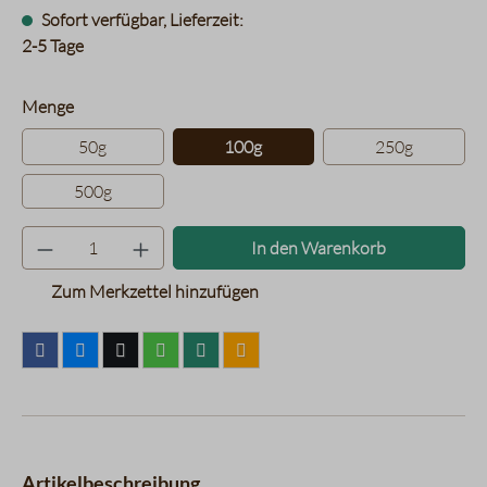
Sofort verfügbar, Lieferzeit:
2-5 Tage
auswählen
Menge
50g
100g
250g
500g
Produkt Anzahl: Gib den gewünsc
In den Warenkorb
Zum Merkzettel hinzufügen
Artikelbeschreibung