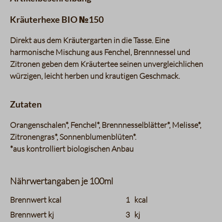
Kräuterhexe BIO №150
Direkt aus dem Kräutergarten in die Tasse. Eine
harmonische Mischung aus Fenchel, Brennnessel und
Zitronen geben dem Kräutertee seinen unvergleichlichen
würzigen, leicht herben und krautigen Geschmack.
Zutaten
Orangenschalen*, Fenchel*, Brennnesselblätter*, Melisse*,
Zitronengras*, Sonnenblumenblüten*.
*aus kontrolliert biologischen Anbau
Nährwertangaben je 100ml
charts.nutritions.header_name
charts.nutritions.header_value
Brennwert kcal
1
kcal
Brennwert kj
3
kj