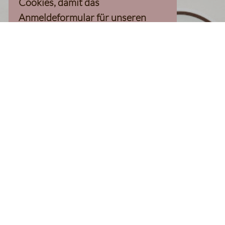
Cookies, damit das
Anmeldeformular für unseren
Newsletter, inkl. 10%-
Willkommensgutschein, geladen
werden kann
Klaviyo-Cookies akzeptieren
homepage
Kaffee Finder
Produkte
Kaffee
Filterkaffee
Espresso