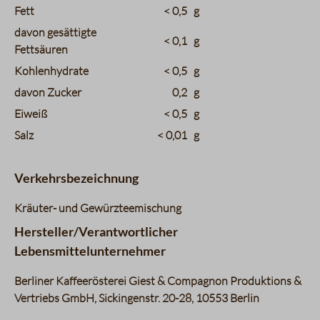
Fett
< 0,5
g
davon gesättigte
< 0,1
g
Fettsäuren
Kohlenhydrate
< 0,5
g
davon Zucker
0,2
g
Eiweiß
< 0,5
g
Salz
< 0,01
g
Verkehrsbezeichnung
Kräuter- und Gewürzteemischung
Hersteller/Verantwortlicher
Lebensmittelunternehmer
Berliner Kaffeerösterei Giest & Compagnon Produktions &
Vertriebs GmbH, Sickingenstr. 20-28, 10553 Berlin