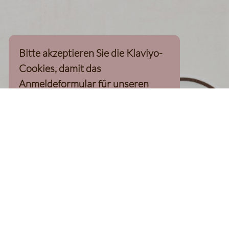
Bitte akzeptieren Sie die Klaviyo-
Cookies, damit das
Anmeldeformular für unseren
Newsletter, inkl. 10%-
Willkommensgutschein, geladen
werden kann
Klaviyo-Cookies akzeptieren
homepage
Kaffee Finder