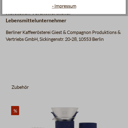
Röstkaffee
- Impressum
Hersteller/Verantwortlicher
Lebensmittelunternehmer
Berliner Kaffeerösterei Giest & Compagnon Produktions &
Vertriebs GmbH, Sickingenstr. 20-28, 10553 Berlin
Produktgalerie überspringen
Zubehör
%