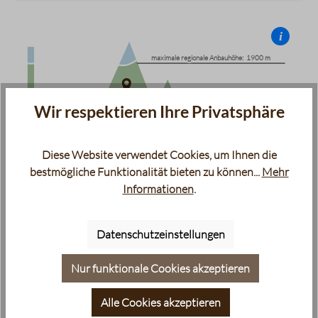
i
Infografik eines Berges, die die Anbauhöhe des Kaffees dars
maximale regionale Anbauhöhe:
maximale regionale Anbauhöhe:
1900 m
1900 m
Lage der Plantage : 1650 m
Lage der Plantage : 1650 m
Wir respektieren Ihre Privatsphäre
Diese Website verwendet Cookies, um Ihnen die
bestmögliche Funktionalität bieten zu können...
Mehr
Informationen
.
minimale regionale Anbauhöhe:
minimale regionale Anbauhöhe:
800 m
800 m
Datenschutzeinstellungen
Meeresspiegel
Nur funktionale Cookies akzeptieren
Verkehrsbezeichnung
Alle Cookies akzeptieren