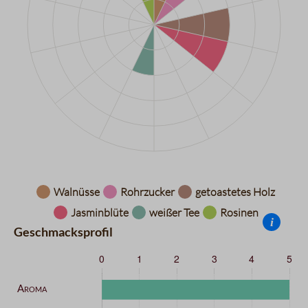
Datentabelle für das Diagramm: Aromarad
Walnüsse
Rohrzucker
getoastetes Holz
Jasminblüte
weißer Tee
Rosinen
i
Geschmacksprofil