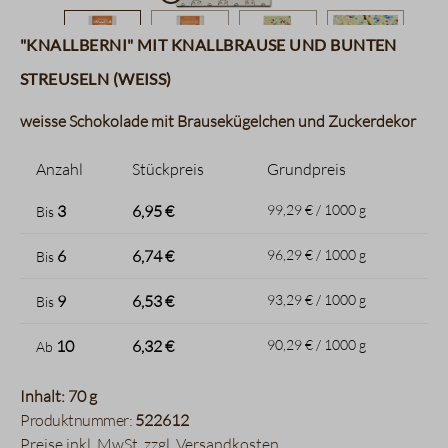
"Knallberni" mit Knallbrause und bunten
Streuseln (weiss)
weisse Schokolade mit Brausekügelchen und Zuckerdekor
Anzahl
Stückpreis
Grundpreis
3
6,95 €
99,29 € / 1000 g
Bis
6
6,74 €
96,29 € / 1000 g
Bis
9
6,53 €
93,29 € / 1000 g
Bis
10
6,32 €
90,29 € / 1000 g
Ab
Inhalt: 70 g
Produktnummer:
522612
Preise inkl. MwSt. zzgl. Versandkosten