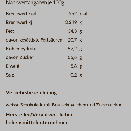
Nährwertangaben je 100g
charts.nutritions.header_name
charts.nutritions.header_value
Brennwert kcal
562
kcal
Brennwert kj
2.349
kj
Fett
34,3
g
davon gesättigte Fettsäuren
20,7
g
Kohlenhydrate
57,2
g
davon Zucker
55,6
g
Eiweiß
5,8
g
Salz
0,2
g
Verkehrsbezeichnung
weisse Schokolade mit Brausekügelchen und Zuckerdekor
Hersteller/Verantwortlicher
Lebensmittelunternehmer