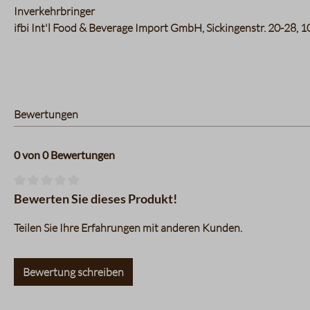
Inverkehrbringer
ifbi Int'l Food & Beverage Import GmbH, Sickingenstr. 20-28, 1
Bewertungen
0 von 0 Bewertungen
Durchschnittliche Bewertung von 0 von 5 Sternen
Bewerten Sie dieses Produkt!
Teilen Sie Ihre Erfahrungen mit anderen Kunden.
Bewertung schreiben