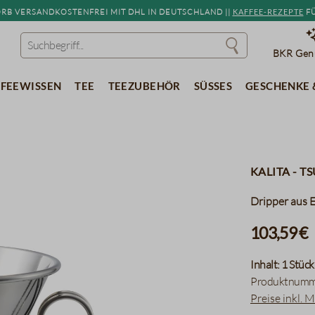
b versandkostenfrei mit DHL in Deutschland ||
Kaffee-Rezepte
fü
BKR Genu
feewissen
Tee
Teezubehör
Süßes
Geschenke 
Kalita - 
Dripper aus E
103,59 €
Inhalt:
1 Stück
Produktnumm
Preise inkl. 