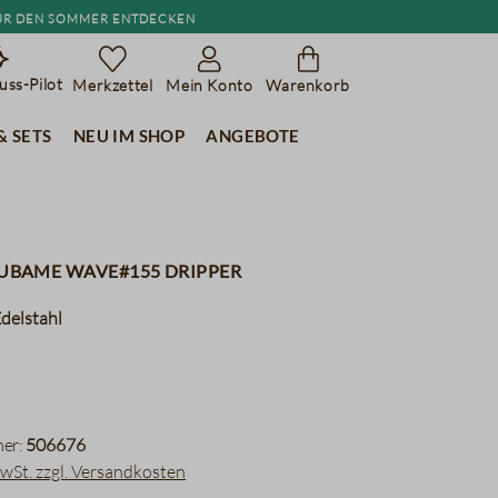
r den Sommer entdecken
ss-Pilot
Merkzettel
Mein Konto
Warenkorb
& Sets
Neu im Shop
Angebote
TSUBAME Wave#155 Dripper
delstahl
er:
506676
MwSt. zzgl. Versandkosten