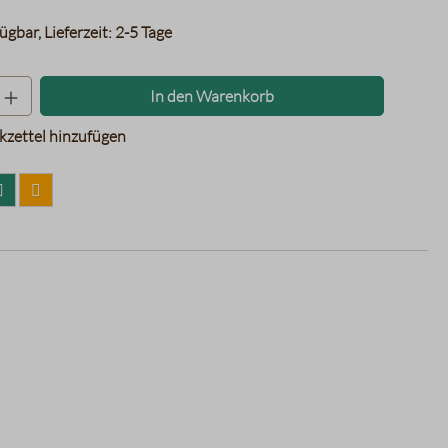
ügbar, Lieferzeit: 2-5 Tage
Produkt Anzahl: Gib den gewünschten Wer
In den Warenkorb
zettel hinzufügen