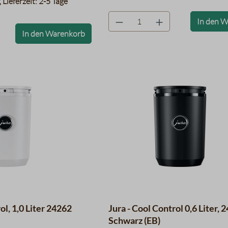
 Lieferzeit: 2-5 Tage
product.quantityLabel
In den 
bel
In den Warenkorb
ol, 1,0 Liter 24262
Jura - Cool Control 0,6 Liter, 
Schwarz (EB)