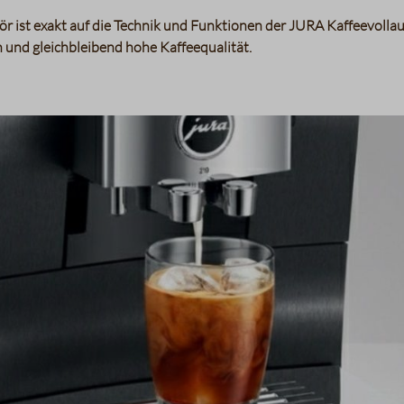
r ist exakt auf die Technik und Funktionen der JURA Kaffeevolla
 und gleichbleibend hohe Kaffeequalität.