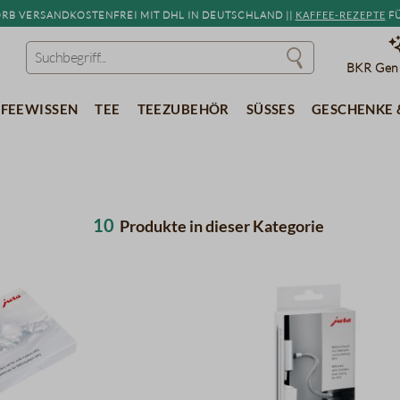
b versandkostenfrei mit DHL in Deutschland ||
Kaffee-Rezepte
fü
BKR Genu
feewissen
Tee
Teezubehör
Süßes
Geschenke 
10
Produkte in dieser Kategorie