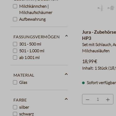
Milchkännchen |
Milchaufschäumer
Aufbewahrung
Jura - Zubehörs
Fassungsvermögen
HP3
301 - 500 ml
Set mit Schlauch, 
501 - 1.000 ml
Milchausläufen
ab 1.001 ml
18,99 €
Inhalt:
1 Stück
(18,
Material
Glas
Sofort verfügbar,
product.quantityLa
Farbe
silber
schwarz