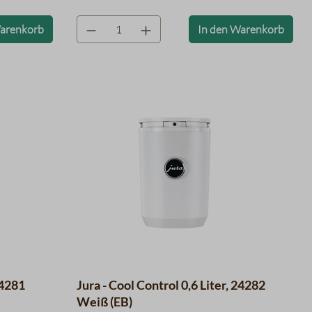
product.quantityLabel
Warenkorb
In den Warenkorb
24281
Jura - Cool Control 0,6 Liter, 24282
Weiß (EB)