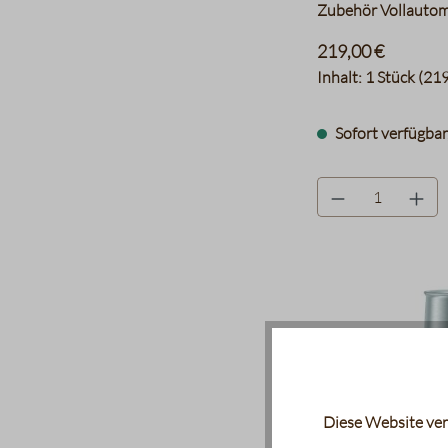
Zubehör Vollauto
219,00 €
Inhalt:
1 Stück
(219
Sofort verfügbar,
product.quantityLa
Diese Website ver