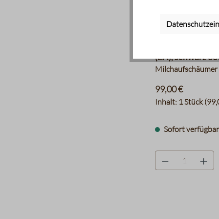
Datenschutzein
Jura - Milchsch
(EA), schwarz 3
Milchaufschäumer
99,00 €
Inhalt:
1 Stück
(99,
Sofort verfügbar,
product.quantityLa