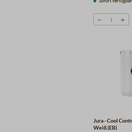
Sofort verfügbar,
product.quantityLa
Jura - Cool Contr
Weiß (EB)