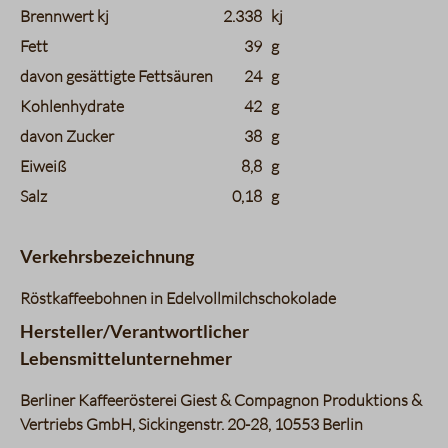
Brennwert kj
2.338
kj
Fett
39
g
davon gesättigte Fettsäuren
24
g
Kohlenhydrate
42
g
davon Zucker
38
g
Eiweiß
8,8
g
Salz
0,18
g
Verkehrsbezeichnung
Röstkaffeebohnen in Edelvollmilchschokolade
Hersteller/Verantwortlicher
Lebensmittelunternehmer
Berliner Kaffeerösterei Giest & Compagnon Produktions &
Vertriebs GmbH, Sickingenstr. 20-28, 10553 Berlin