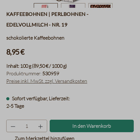
Kaffeebohnen | Perlbohnen -
Edelvollmilch - Nr. 19
schokolierte Kaffeebohnen
8,95 €
Inhalt:
100 g
(89,50 € / 1000 g)
Produktnummer:
530959
Preise inkl. MwSt. zzgl. Versandkosten
Sofort verfügbar, Lieferzeit:
2-5 Tage
Produkt Anzahl: Gib den gewünsc
In den Warenkorb
Zum Merkzettel hinzufügen