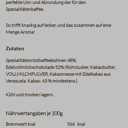
perfekte Um- und Abrundung der für den
Spezialitätenkaffee.
So trifft knackig auf lecker, und das zusammen auf eine
Menge Aroma!
Zutaten
Spezialitätenröstkaffeebohnen 48%,
Edelvollmilchschokolade 52% (Rohrzucker, Kakaobutter,
VOLLMILCHPULVER, Kakaomasse mit Edelkakao aus
Venezuela. Kakao: 43 % mindestens.)
Kühl und trocken lagern.
Nährwertangaben je 100g
charts.nutritions.header_name
charts.nutritions.header_value
Brennwert kcal
566
kcal