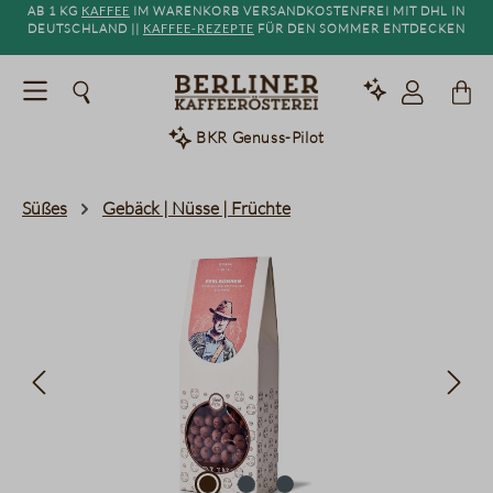
Ab 1 kg
Kaffee
im Warenkorb versandkostenfrei mit DHL in
alt springen
Deutschland ||
Kaffee-Rezepte
für den Sommer entdecken
BKR Genuss-Pilot
Süßes
Gebäck | Nüsse | Früchte
Bildergalerie überspringen