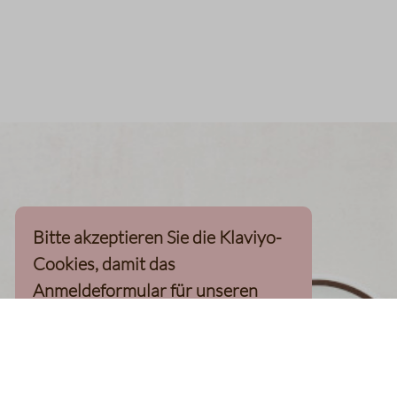
Bitte akzeptieren Sie die Klaviyo-
Cookies, damit das
Anmeldeformular für unseren
Newsletter, inkl. 10%-
Willkommensgutschein, geladen
werden kann