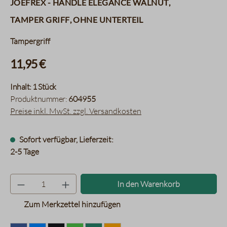
JoeFrex - Handle Elegance Walnut,
Tamper Griff, ohne Unterteil
Tampergriff
11,95 €
Inhalt:
1 Stück
Produktnummer:
604955
Preise inkl. MwSt. zzgl. Versandkosten
Sofort verfügbar, Lieferzeit:
2-5 Tage
Produkt Anzahl: Gib den gewünsc
In den Warenkorb
Zum Merkzettel hinzufügen