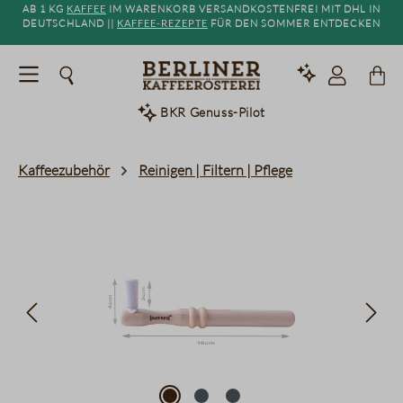
Ab 1 kg
Kaffee
im Warenkorb versandkostenfrei mit DHL in
alt springen
Deutschland ||
Kaffee-Rezepte
für den Sommer entdecken
BKR Genuss-Pilot
Kaffeezubehör
Reinigen | Filtern | Pflege
Bildergalerie überspringen