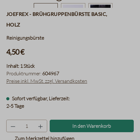
JoeFrex - Brühgruppenbürste Basic,
Holz
Reinigungsbürste
4,50 €
Inhalt:
1 Stück
Produktnummer:
604967
Preise inkl. MwSt. zzgl. Versandkosten
Sofort verfügbar, Lieferzeit:
2-5 Tage
Produkt Anzahl: Gib den gewünsc
In den Warenkorb
Zum Merkzettel hinzufügen