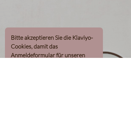
Bitte akzeptieren Sie die Klaviyo-
Cookies, damit das
Anmeldeformular für unseren
Newsletter, inkl. 10%-
Willkommensgutschein, geladen
werden kann
Klaviyo-Cookies akzeptieren
homepage