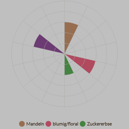
Datentabelle für das Diagramm: Aromarad
Mandeln
blumig/floral
Zuckererbse