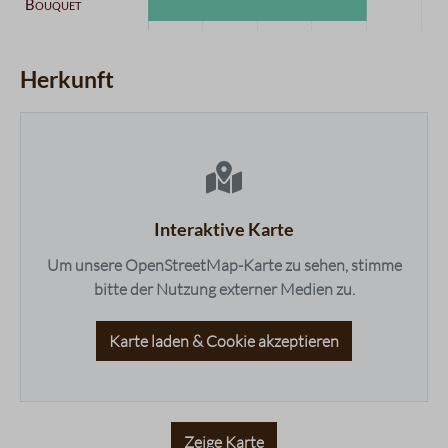
Kategorie
Intensität
Datentabelle für das Diagramm: Geschmacksprofil
Aroma
4 / 5
Herkunft
Komplexität
5 / 5
Körper
3 / 5
maps.accessibleList.headline
Nachgeschmack
5 / 5
Fruchtigkeit
4 / 5
Balance
5 / 5
Süße
3 / 5
Interaktive Karte
Bouquet
4 / 5
Um unsere OpenStreetMap-Karte zu sehen, stimme
bitte der Nutzung externer Medien zu.
Karte laden & Cookie akzeptieren
Zeige Karte