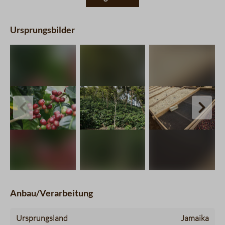
Ursprungsbilder
charts.imageSlider.prevLabel
chart
Anbau/Verarbeitung
Ursprungsland
Jamaika