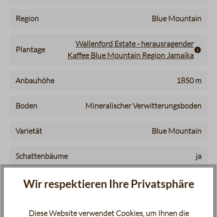
Region
Blue Mountain
Wallenford Estate - herausragender
Plantage
Kaffee Blue Mountain Region Jamaika
Anbauhöhe
1850 m
Boden
Mineralischer Verwitterungsboden
Varietät
Blue Mountain
Schattenbäume
ja
Qualität
Grade 1
Wir respektieren Ihre Privatsphäre
Aufbereitung
Fully washed
Diese Website verwendet Cookies, um Ihnen die