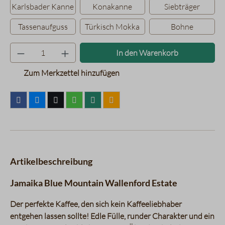
Karlsbader Kanne
Konakanne
Siebträger
Tassenaufguss
Türkisch Mokka
Bohne
Produkt Anzahl: Gib den gewünsc
In den Warenkorb
Zum Merkzettel hinzufügen
Artikelbeschreibung
Jamaika Blue Mountain Wallenford Estate
Der perfekte Kaffee, den sich kein Kaffeeliebhaber
entgehen lassen sollte! Edle Fülle, runder Charakter und ein