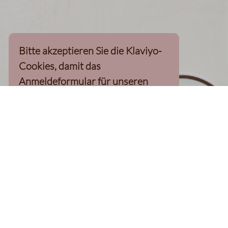
Bitte akzeptieren Sie die Klaviyo-
Cookies, damit das
Anmeldeformular für unseren
Newsletter, inkl. 10%-
Willkommensgutschein, geladen
werden kann
Klaviyo-Cookies akzeptieren
homepage
Kaffee Finder