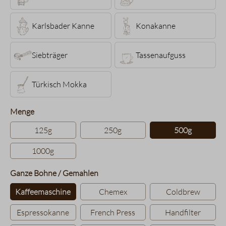
Karlsbader Kanne
Konakanne
Siebträger
Tassenaufguss
Türkisch Mokka
auswählen
Menge
125g
250g
500g
1000g
auswählen
Ganze Bohne / Gemahlen
Kaffeemaschine
Chemex
Coldbrew
Espressokanne
French Press
Handfilter