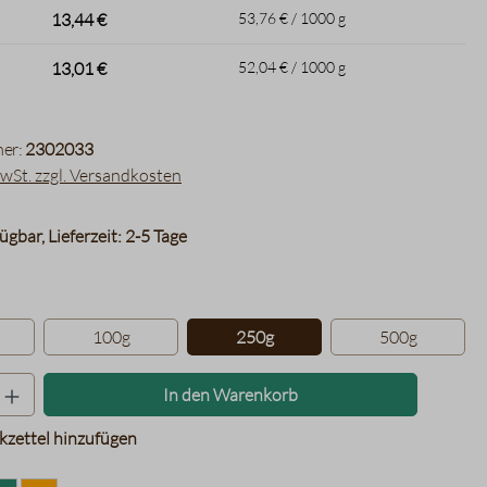
13,44 €
53,76 € / 1000 g
13,01 €
52,04 € / 1000 g
er:
2302033
MwSt. zzgl. Versandkosten
ügbar, Lieferzeit: 2-5 Tage
hlen
100g
250g
500g
Produkt Anzahl: Gib den gewünschten Wer
In den Warenkorb
zettel hinzufügen