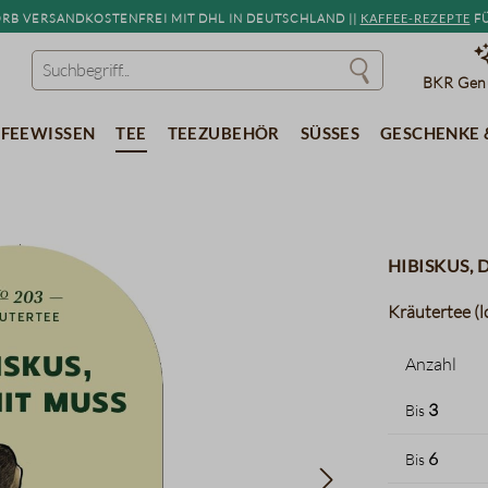
b versandkostenfrei mit DHL in Deutschland ||
Kaffee-Rezepte
fü
BKR Genu
feewissen
Tee
Teezubehör
Süßes
Geschenke 
Hibiskus, 
Kräutertee (l
Anzahl
3
Bis
6
Bis