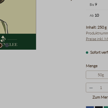
9
Bis
10
Ab
Inhalt: 250 g
Produktnumm
Preise inkl. 
Sofort verf
auswä
Menge
50g
Zum Merk