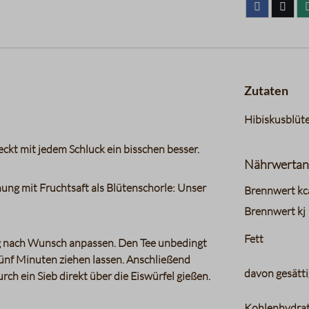
Zutaten
Hibiskusblüt
ckt mit jedem Schluck ein bisschen besser.
Nährwertan
chung mit Fruchtsaft als Blütenschorle: Unser
charts.nutri
Brennwert kc
Brennwert kj
Fett
g nach Wunsch anpassen. Den Tee unbedingt
nf Minuten ziehen lassen. Anschließend
davon gesätti
rch ein Sieb direkt über die Eiswürfel gießen.
Kohlenhydra