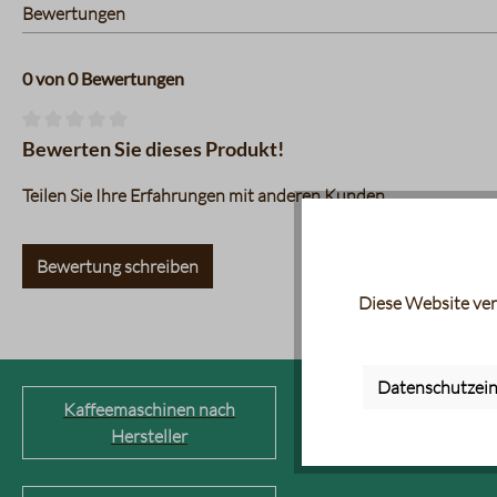
Bewertungen
0 von 0 Bewertungen
Durchschnittliche Bewertung von 0 von 5 Sternen
Bewerten Sie dieses Produkt!
Teilen Sie Ihre Erfahrungen mit anderen Kunden.
Bewertung schreiben
Diese Website ver
Datenschutzein
Kaffeemaschinen nach
Kaffeevollautom
Hersteller