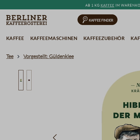
Ab 1 kg
Kaffee
im Warenkor
springen
Zur Hauptnavigation springen
Kaffee Finder
Kaffee
Kaffeemaschinen
Kaffeezubehör
Kaf
Tee
Vorgestellt: Güldenklee
Bildergalerie überspringen