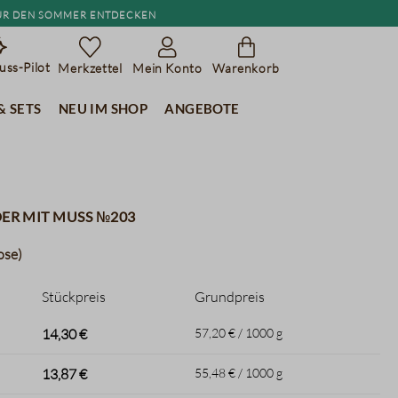
r den Sommer entdecken
ss-Pilot
Merkzettel
Mein Konto
Warenkorb
& Sets
Neu im Shop
Angebote
der mit muss №203
ose)
Stückpreis
Grundpreis
14,30 €
57,20 € / 1000 g
13,87 €
55,48 € / 1000 g