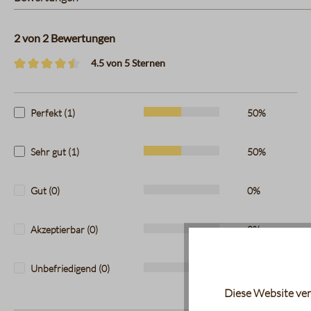
2 von 2 Bewertungen
4.5 von 5 Sternen
Durchschnittliche Bewertung von 4.5 von 5 Sternen
Perfekt (1)
50%
Sehr gut (1)
50%
Gut (0)
0%
Akzeptierbar (0)
0%
Unbefriedigend (0)
0%
Diese Website ver