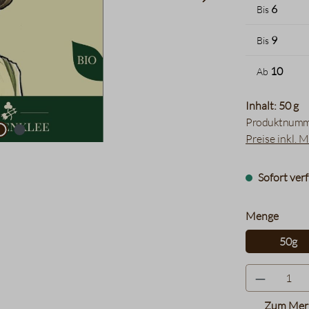
6
Bis
9
Bis
10
Ab
Inhalt: 50 g
Produktnumm
Preise inkl. 
Sofort verf
auswä
Menge
50g
Zum Merk