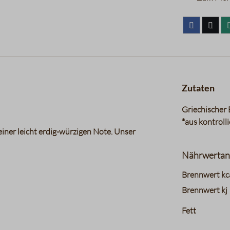
Zutaten
Griechischer 
*aus kontroll
iner leicht erdig-würzigen Note. Unser
Nährwertan
charts.nutri
Brennwert kc
Brennwert kj
Fett