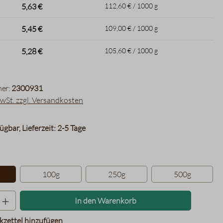
5,63 €
112,60 € / 1000 g
5,45 €
109,00 € / 1000 g
5,28 €
105,60 € / 1000 g
er:
2300931
MwSt. zzgl. Versandkosten
ügbar, Lieferzeit: 2-5 Tage
hlen
100g
250g
500g
Produkt Anzahl: Gib den gewünschten Wer
In den Warenkorb
zettel hinzufügen