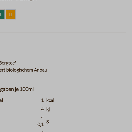
Bergtee*
iert biologischem Anbau
gaben je 100ml
tions.header_name
charts.nutritions.header_value
charts.nutritions
al
1
kcal
4
kj
<
g
0,1