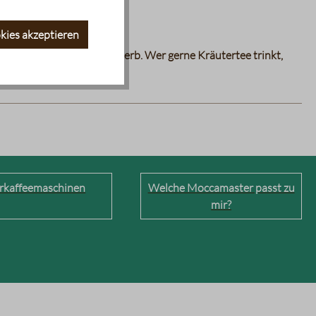
kies akzeptieren
edürftig, da doch recht herb. Wer gerne Kräutertee trinkt,
erkaffeemaschinen
Welche Moccamaster passt zu
mir?