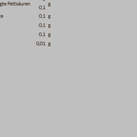
<
gte Fettsäuren
g
0,1
te
0,1
g
r
0,1
g
0,1
g
0,01
g