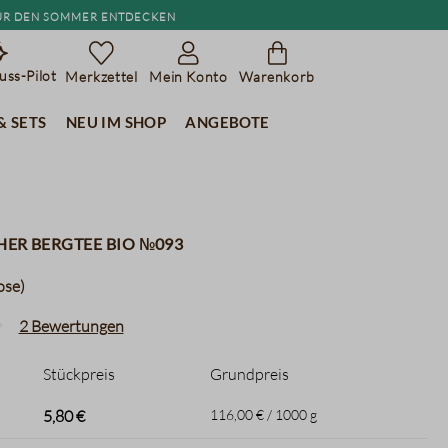
r den Sommer entdecken
ss-Pilot
Merkzettel
Mein Konto
Warenkorb
& Sets
Neu im Shop
Angebote
her Bergtee BIO №093
ose)
2 Bewertungen
liche Bewertung von 4.5 von 5 Sternen
Stückpreis
Grundpreis
5,80 €
116,00 € / 1000 g