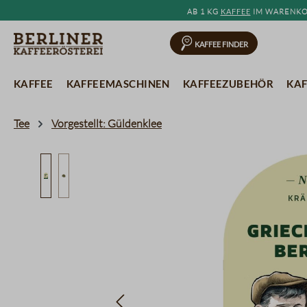
Ab 1 kg
Kaffee
im Warenkor
springen
Zur Hauptnavigation springen
Kaffee Finder
Kaffee
Kaffeemaschinen
Kaffeezubehör
Kaf
Tee
Vorgestellt: Güldenklee
Bildergalerie überspringen