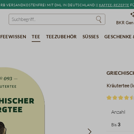
b versandkostenfrei mit DHL in Deutschland ||
Kaffee-Rezepte
fü
BKR Genu
feewissen
Tee
Teezubehör
Süßes
Geschenke 
Griechisc
Kräutertee (l
Durchschnitt
Anzahl
3
Bis