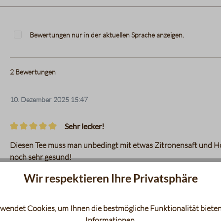
Bewertungen nur in der aktuellen Sprache anzeigen.
2
Bewertungen
10. Dezember 2025 15:47
Sehr lecker!
Bewertung mit 5 von 5 Sternen
Diesen Tee muss man unbedingt mit etwas Zitronensaft und Hon
noch sehr gesund!
Wir respektieren Ihre Privatsphäre
Unser Kommentar: Vielen Dank für Ihre tolle Bewertun
gefunden haben, die Sie so überzeugt 🍵 Viele Grüße vo
wendet Cookies, um Ihnen die bestmögliche Funktionalität bieten
30. November 2023 15:47
Informationen
.