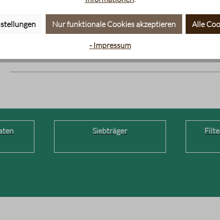
Würzig-kräutriger Geschmack
stellungen
Nur funktionale Cookies akzeptieren
Alle Coo
Bewertung mit 4 von 5 Sternen
Angeblich sehr gesund, aber geschmacklich etwas gewohnheitsb
- Impressum
wird aber auch den Bergtee mögen.
aten
Siebträger
Filt