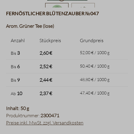
Fernöstlicher Blütenzauber №047
Arom. Grüner Tee (lose)
Anzahl
Stückpreis
Grundpreis
3
2,60 €
52,00 € / 1000 g
Bis
6
2,52 €
50,40 € / 1000 g
Bis
9
2,44 €
48,80 € / 1000 g
Bis
10
2,37 €
47,40 € / 1000 g
Ab
Inhalt: 50 g
Produktnummer:
2300471
Preise inkl. MwSt. zzgl. Versandkosten