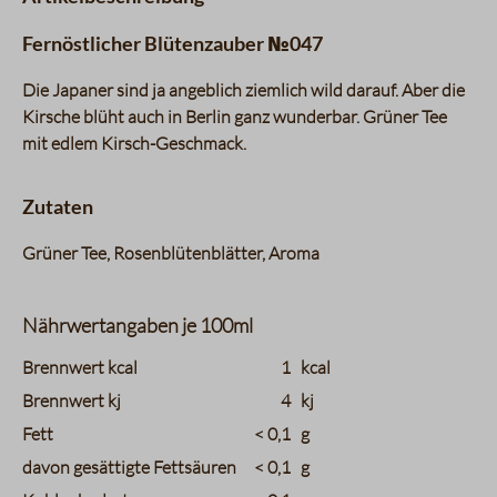
Fernöstlicher Blütenzauber №047
Die Japaner sind ja angeblich ziemlich wild darauf. Aber die
Kirsche blüht auch in Berlin ganz wunderbar. Grüner Tee
mit edlem Kirsch-Geschmack.
Zutaten
Grüner Tee, Rosenblütenblätter, Aroma
Nährwertangaben je 100ml
charts.nutritions.header_name
charts.nutritions.header_value
Brennwert kcal
1
kcal
Brennwert kj
4
kj
Fett
< 0,1
g
davon gesättigte Fettsäuren
< 0,1
g