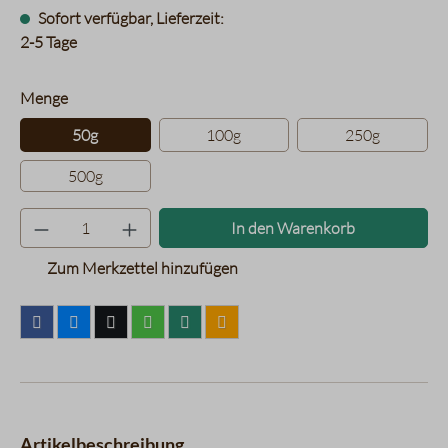
Sofort verfügbar, Lieferzeit:
2-5 Tage
auswählen
Menge
50g
100g
250g
500g
Produkt Anzahl: Gib den gewünsc
In den Warenkorb
Zum Merkzettel hinzufügen
Artikelbeschreibung