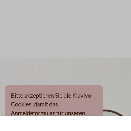
Bitte akzeptieren Sie die Klaviyo-
Cookies, damit das
Anmeldeformular für unseren
Newsletter, inkl. 10%-
Willkommensgutschein, geladen