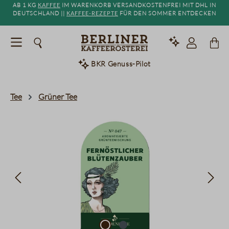
Ab 1 kg
Kaffee
im Warenkorb versandkostenfrei mit DHL in
alt springen
Deutschland ||
Kaffee-Rezepte
für den Sommer entdecken
BKR Genuss-Pilot
Tee
Grüner Tee
Bildergalerie überspringen