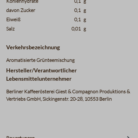
Kohlenhydrate
0,1
g
davon Zucker
0,1
g
Eiweiß
0,1
g
Salz
0,01
g
Verkehrsbezeichnung
Aromatisierte Grünteemischung
Hersteller/Verantwortlicher
Lebensmittelunternehmer
Berliner Kaffeerösterei Giest & Compagnon Produktions &
Vertriebs GmbH, Sickingenstr. 20-28, 10553 Berlin