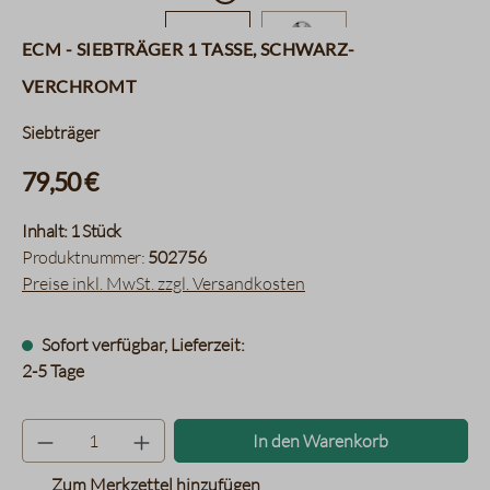
ECM - Siebträger 1 Tasse, schwarz-
verchromt
Siebträger
79,50 €
Inhalt:
1 Stück
Produktnummer:
502756
Preise inkl. MwSt. zzgl. Versandkosten
Sofort verfügbar, Lieferzeit:
2-5 Tage
Produkt Anzahl: Gib den gewünsc
In den Warenkorb
Zum Merkzettel hinzufügen