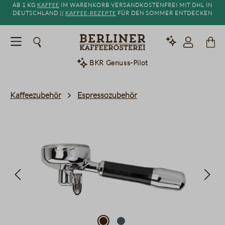
Ab 1 kg
Kaffee
im Warenkorb versandkostenfrei mit DHL in
alt springen
Deutschland ||
Kaffee-Rezepte
für den Sommer entdecken
BKR Genuss-Pilot
Kaffeezubehör
Espressozubehör
Bildergalerie überspringen