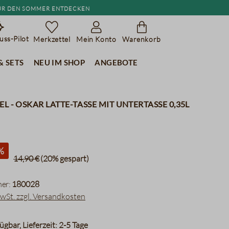
r den Sommer entdecken
ss-Pilot
Merkzettel
Mein Konto
Warenkorb
& Sets
Neu im Shop
Angebote
l - OSKAR Latte-Tasse mit Untertasse 0,35l
%
14,90 €
(20% gespart)
er:
180028
MwSt. zzgl. Versandkosten
ügbar, Lieferzeit: 2-5 Tage