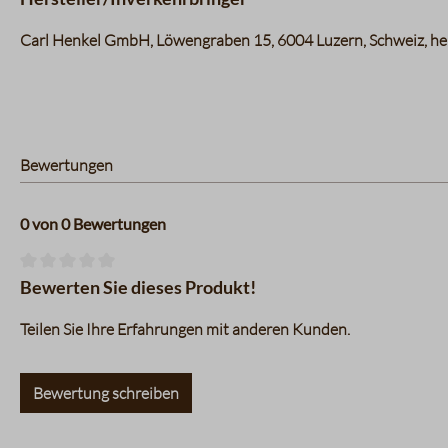
Carl Henkel GmbH, Löwengraben 15, ​​​​​​​6004 Luzern, Schweiz, 
Bewertungen
0 von 0 Bewertungen
Durchschnittliche Bewertung von 0 von 5 Sternen
Bewerten Sie dieses Produkt!
Teilen Sie Ihre Erfahrungen mit anderen Kunden.
Bewertung schreiben