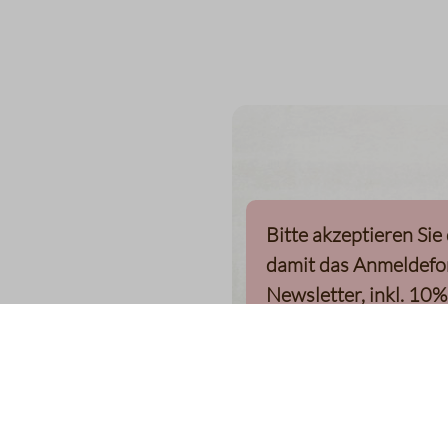
Bitte akzeptieren Sie
damit das Anmeldefo
Newsletter, inkl. 10%
Willkommensgutschei
kann
Klaviyo-Cookies akzepti