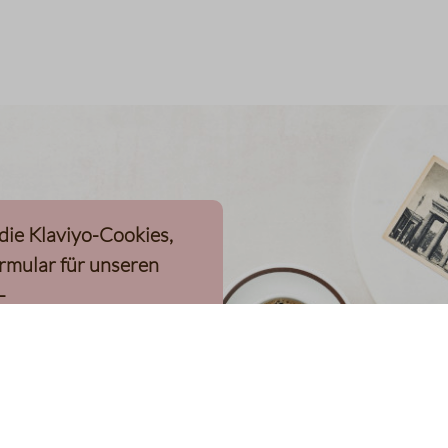
 die Klaviyo-Cookies,
rmular für unseren
-
n, geladen werden
eren