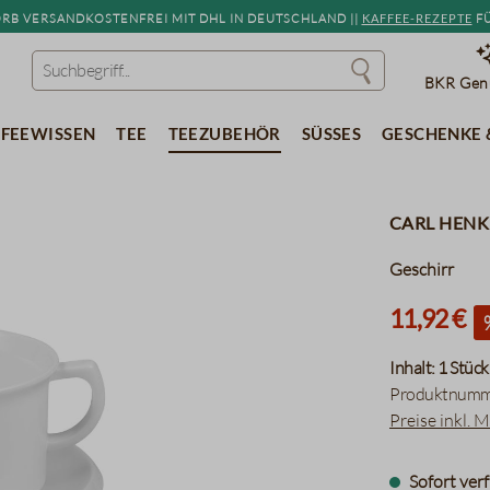
b versandkostenfrei mit DHL in Deutschland ||
Kaffee-Rezepte
fü
BKR Genu
feewissen
Tee
Teezubehör
Süßes
Geschenke 
Carl Henke
Geschirr
11,92 €
Inhalt:
1 Stück
Produktnumm
Preise inkl. 
Sofort verf