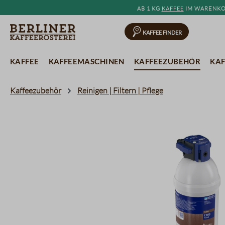
Ab 1 kg
Kaffee
im Warenkor
springen
Zur Hauptnavigation springen
Kaffee Finder
Kaffee
Kaffeemaschinen
Kaffeezubehör
Kaf
Kaffeezubehör
Reinigen | Filtern | Pflege
Bildergalerie überspringen