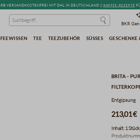
b versandkostenfrei mit DHL in Deutschland ||
Kaffee-Rezepte
fü
BKR Genu
feewissen
Tee
Teezubehör
Süßes
Geschenke 
Brita - Pu
Filterkop
Entgipsung
213,01 €
Inhalt:
1 Stück
Produktnumm