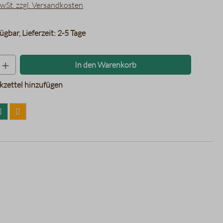
MwSt. zzgl. Versandkosten
ügbar, Lieferzeit: 2-5 Tage
Produkt Anzahl: Gib den gewünschten Wer
In den Warenkorb
zettel hinzufügen