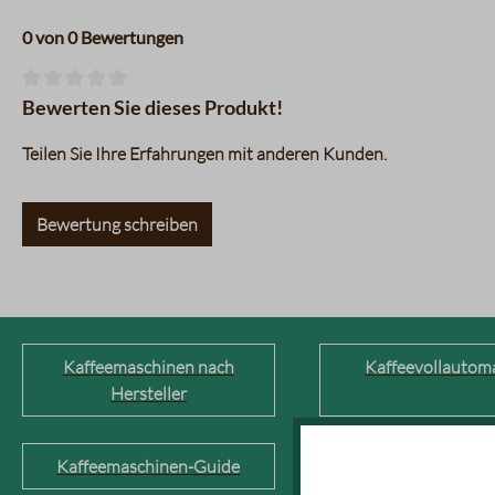
0 von 0 Bewertungen
Durchschnittliche Bewertung von 0 von 5 Sternen
Bewerten Sie dieses Produkt!
Teilen Sie Ihre Erfahrungen mit anderen Kunden.
Bewertung schreiben
Kaffeemaschinen nach
Kaffeevollautom
Hersteller
Kaffeemaschinen-Guide