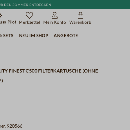
r den Sommer entdecken
ss-Pilot
Merkzettel
Mein Konto
Warenkorb
& Sets
Neu im Shop
Angebote
rity Finest C500 Filterkartusche (ohne
f)
er:
920566