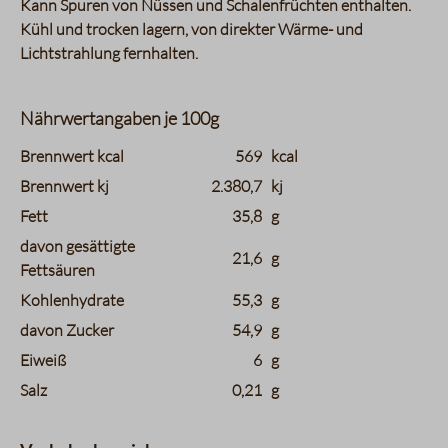
Kann Spuren von Nüssen und Schalenfrüchten enthalten.
Kühl und trocken lagern, von direkter Wärme- und
Lichtstrahlung fernhalten.
Nährwertangaben je 100g
charts.nutritions.header_name
charts.nutritions.header_value
Brennwert kcal
569
kcal
Brennwert kj
2.380,7
kj
Fett
35,8
g
davon gesättigte
21,6
g
Fettsäuren
Kohlenhydrate
55,3
g
davon Zucker
54,9
g
Eiweiß
6
g
Salz
0,21
g