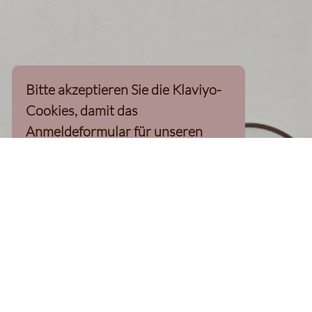
Bitte akzeptieren Sie die Klaviyo-
Cookies, damit das
Anmeldeformular für unseren
Newsletter, inkl. 10%-
Willkommensgutschein, geladen
werden kann
Klaviyo-Cookies akzeptieren
homepage