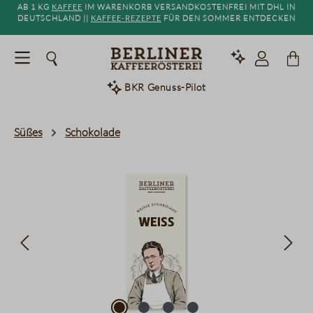
Ab 1 kg
Kaffee
im Warenkorb versandkostenfrei mit DHL in
alt springen
Deutschland ||
Kaffee-Rezepte
für den Sommer entdecken
BKR Genuss-Pilot
Süßes
Schokolade
Bildergalerie überspringen