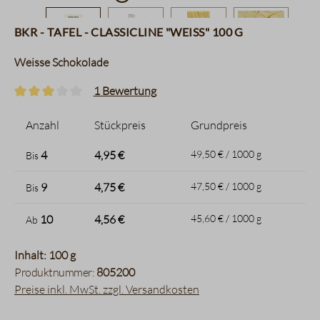
BKR - Tafel - ClassicLine "Weiss" 100 g
Weisse Schokolade
1 Bewertung
Durchschnittliche Bewertung von 3 von 5 Sternen
Anzahl
Stückpreis
Grundpreis
4
4,95 €
49,50 € / 1000 g
Bis
9
4,75 €
47,50 € / 1000 g
Bis
10
4,56 €
45,60 € / 1000 g
Ab
Inhalt: 100 g
Produktnummer:
805200
Preise inkl. MwSt. zzgl. Versandkosten