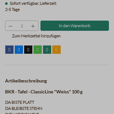
Sofort verfügbar, Lieferzeit:
2-5 Tage
Produkt Anzahl: Gib den gewünsc
In den Warenkorb
Zum Merkzettel hinzufügen
Artikelbeschreibung
BKR - Tafel - ClassicLine "Weiss" 100 g
DA BISTE PLATT
DA BLEIBSTE STEHN