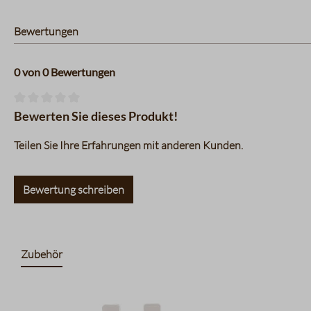
Bewertungen
0 von 0 Bewertungen
Durchschnittliche Bewertung von 0 von 5 Sternen
Bewerten Sie dieses Produkt!
Teilen Sie Ihre Erfahrungen mit anderen Kunden.
Bewertung schreiben
Zubehör
Produktgalerie überspringen