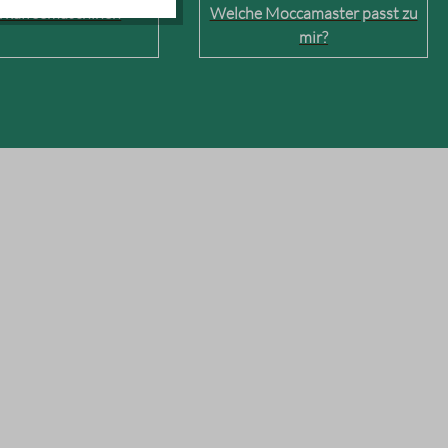
erkaffeemaschinen
Welche Moccamaster passt zu
mir?