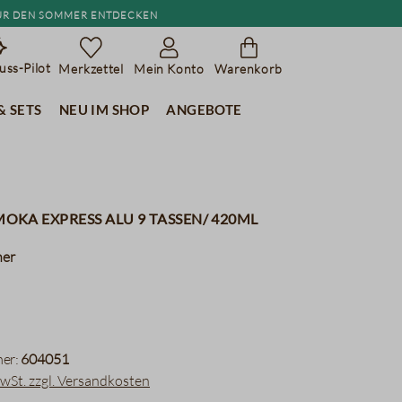
r den Sommer entdecken
ss-Pilot
Merkzettel
Mein Konto
Warenkorb
& Sets
Neu im Shop
Angebote
 Moka Express Alu 9 Tassen/ 420ml
her
er:
604051
MwSt. zzgl. Versandkosten