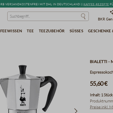
b versandkostenfrei mit DHL in Deutschland ||
Kaffee-Rezepte
fü
BKR Genu
feewissen
Tee
Teezubehör
Süßes
Geschenke 
Bialetti -
Espressokoc
55,60 €
Inhalt:
1 Stück
Produktnumm
Preise inkl. 