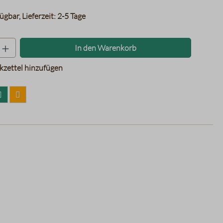
ügbar, Lieferzeit: 2-5 Tage
Produkt Anzahl: Gib den gewünschten Wer
In den Warenkorb
zettel hinzufügen