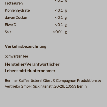
< 0,1
g
Fettsäuren
Kohlenhydrate
< 0,1
g
davon Zucker
< 0,1
g
Eiweiß
< 0,1
g
Salz
< 0,01
g
Verkehrsbezeichnung
Schwarzer Tee
Hersteller/Verantwortlicher
Lebensmittelunternehmer
Berliner Kaffeerösterei Giest & Compagnon Produktions &
Vertriebs GmbH, Sickingenstr. 20-28, 10553 Berlin