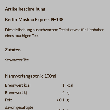
Artikelbeschreibung
Berlin-Moskau Express №138
Diese Mischung aus schwarzem Tee ist etwas für Liebhaber
eines rauchigen Tees.
Zutaten
Schwarzer Tee
Nährwertangaben je 100ml
charts.nutritions.header_name
charts.nutritions.header_value
Brennwert kcal
1
kcal
Brennwert kj
4
kj
Fett
< 0,1
g
davon gesättigte