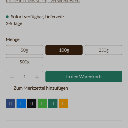
Preise inkl. MwSt. zzgl. Versandkosten
Sofort verfügbar, Lieferzeit:
2-5 Tage
auswählen
Menge
50g
100g
250g
500g
Produkt Anzahl: Gib den gewünsc
In den Warenkorb
Zum Merkzettel hinzufügen