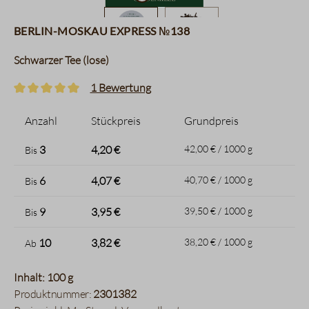
Berlin-Moskau Express №138
Schwarzer Tee (lose)
1 Bewertung
Durchschnittliche Bewertung von 5 von 5 Sternen
Anzahl
Stückpreis
Grundpreis
3
4,20 €
42,00 € / 1000 g
Bis
6
4,07 €
40,70 € / 1000 g
Bis
9
3,95 €
39,50 € / 1000 g
Bis
10
3,82 €
38,20 € / 1000 g
Ab
Inhalt: 100 g
Produktnummer:
2301382