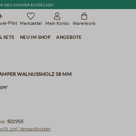
r den Sommer entdecken
ss-Pilot
Merkzettel
Mein Konto
Warenkorb
& Sets
Neu im Shop
Angebote
Tamper Walnussholz 58 mm
mper
er:
502955
MwSt. zzgl. Versandkosten