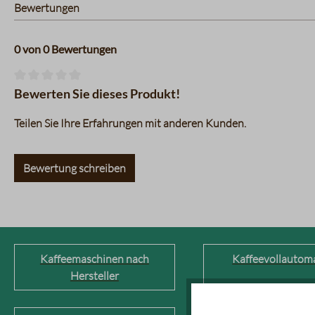
Bewertungen
0 von 0 Bewertungen
Durchschnittliche Bewertung von 0 von 5 Sternen
Bewerten Sie dieses Produkt!
Teilen Sie Ihre Erfahrungen mit anderen Kunden.
Bewertung schreiben
Kaffeemaschinen nach
Kaffeevollautom
Hersteller