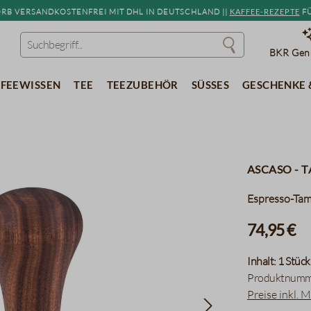
b versandkostenfrei mit DHL in Deutschland ||
Kaffee-Rezepte
fü
BKR Genu
feewissen
Tee
Teezubehör
Süßes
Geschenke 
Ascaso - 
Espresso-Ta
74,95 €
Inhalt:
1 Stück
Produktnumm
Preise inkl. 