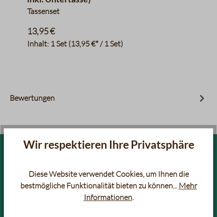
Tassenset
13,95 €
Inhalt:
1 Set
(13,95 €* / 1 Set)
Bewertungen
Wir respektieren Ihre Privatsphäre
FILTERKAFFEE
ESPRESSO
Diese Website verwendet Cookies, um Ihnen die
FILTERKAFFEE RARITÄTEN
AROMATISIERTER KAFFEE &
bestmögliche Funktionalität bieten zu können...
Mehr
ESPRESSO
Informationen
.