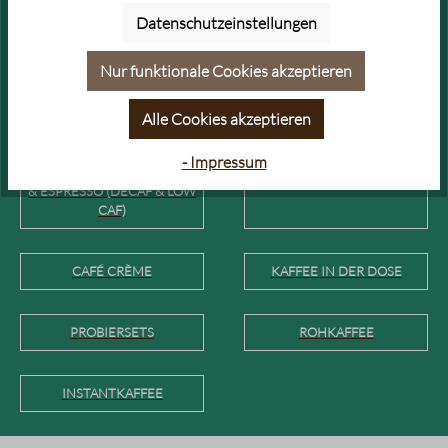
SÄUREARMER KAFFEE &
BIO KAFFEE & ESPRESSO
Datenschutzeinstellungen
ESPRESSO
Nur funktionale Cookies akzeptieren
VOLLAUTOMATEN KAFFEE &
GOLDPRÄMIERTER KAFFEE &
ESPRESSO
ESPRESSO
Alle Cookies akzeptieren
- Impressum
ENTKOFFEINIERTER KAFFEE
KAFFEE FÜR COLD BREW
& ESPRESSO (DECAF & LOW
CAF)
CAFÉ CRÈME
KAFFEE IN DER DOSE
PROBIERSETS
ROHKAFFEE
INSTANTKAFFEE