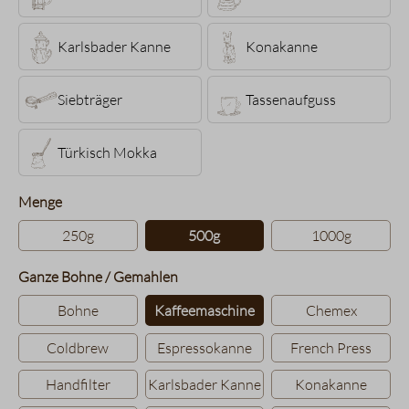
Karlsbader Kanne
Konakanne
Siebträger
Tassenaufguss
Türkisch Mokka
auswählen
Menge
250g
500g
1000g
auswählen
Ganze Bohne / Gemahlen
Bohne
Kaffeemaschine
Chemex
Coldbrew
Espressokanne
French Press
Handfilter
Karlsbader Kanne
Konakanne