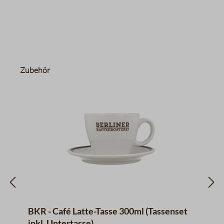
Produktgalerie überspringen
Zubehör
BKR - Café Latte-Tasse 300ml (Tassenset
inkl. Untertasse)