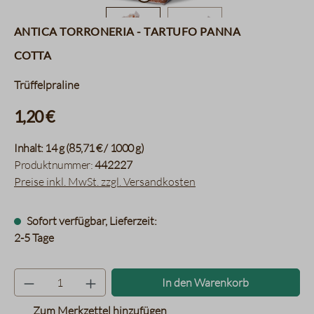
Antica Torroneria - Tartufo Panna
Cotta
Trüffelpraline
1,20 €
Inhalt:
14 g
(85,71 € / 1000 g)
Produktnummer:
442227
Preise inkl. MwSt. zzgl. Versandkosten
Sofort verfügbar, Lieferzeit:
2-5 Tage
Produkt Anzahl: Gib den gewünsc
In den Warenkorb
Zum Merkzettel hinzufügen