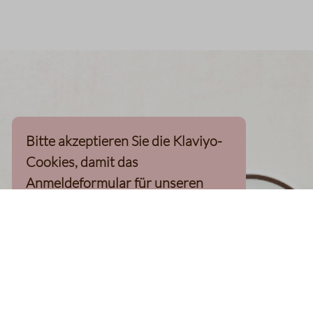
Bitte akzeptieren Sie die Klaviyo-
Cookies, damit das
Anmeldeformular für unseren
Newsletter, inkl. 10%-
Willkommensgutschein, geladen
werden kann
Klaviyo-Cookies akzeptieren