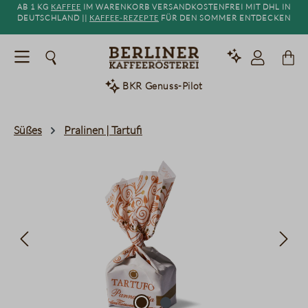
Ab 1 kg
Kaffee
im Warenkorb versandkostenfrei mit DHL in
alt springen
Deutschland ||
Kaffee-Rezepte
für den Sommer entdecken
BKR Genuss-Pilot
Süßes
Pralinen | Tartufi
Bildergalerie überspringen