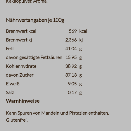
Kakaopulver, Aroma.
Nährwertangaben je 100g
charts.nutritions.header_name
charts.nutritions.header_value
Brennwert kcal
569
kcal
Brennwert kj
2.366
kj
Fett
41,04
g
davon gesättigte Fettsäuren
15,95
g
Kohlenhydrate
38,92
g
davon Zucker
37,13
g
Eiweiß
9,05
g
Salz
0,17
g
Warnhinweise
Kann Spuren von Mandeln und Pistazien enthalten.
Glutenfrei.