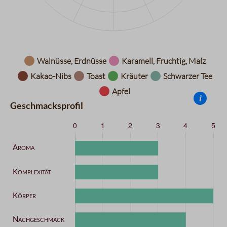
Datentabelle für das Diagramm: Aromarad
Walnüsse, Erdnüsse
Karamell, Fruchtig, Malz
Kakao-Nibs
Toast
Kräuter
Schwarzer Tee
Apfel
i
Geschmacksprofil