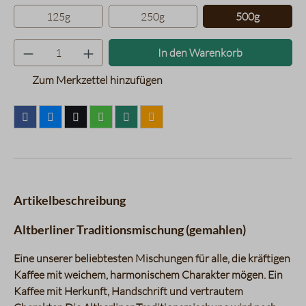
125g
250g
500g
Produkt Anzahl: Gib den gewünsc
In den Warenkorb
Zum Merkzettel hinzufügen
Artikelbeschreibung
Altberliner Traditionsmischung (gemahlen)
Eine unserer beliebtesten Mischungen für alle, die kräftigen
Kaffee mit weichem, harmonischem Charakter mögen. Ein
Kaffee mit Herkunft, Handschrift und vertrautem