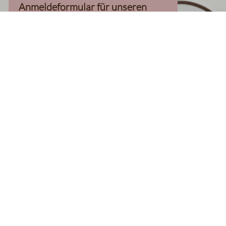
Anmeldeformular für unseren
Newsletter, inkl. 10%-
Willkommensgutschein, geladen
werden kann
Klaviyo-Cookies akzeptieren
homepage
Kaffee Finder
Produkte
Kaffee
Filterkaffee
Espresso