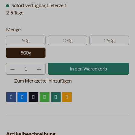
Sofort verfügbar, Lieferzeit:
2-5 Tage
auswählen
Menge
50g
100g
250g
500g
Produkt Anzahl: Gib den gewünsc
In den Warenkorb
Zum Merkzettel hinzufügen
Artikelbeschreibung