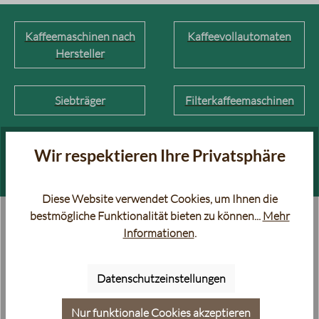
Kaffeemaschinen nach
Kaffeevollautomaten
Hersteller
Siebträger
Filterkaffeemaschinen
Welche Moccamaster
Kaffeemaschinen-Guide
Wir respektieren Ihre Privatsphäre
passt zu mir?
Diese Website verwendet Cookies, um Ihnen die
bestmögliche Funktionalität bieten zu können...
Mehr
Informationen
.
Datenschutzeinstellungen
Nur funktionale Cookies akzeptieren