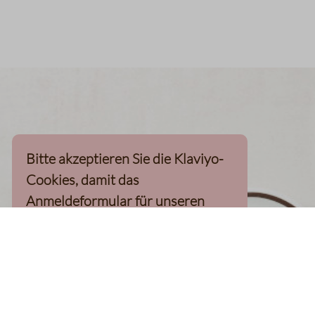
Bitte akzeptieren Sie die Klaviyo-
Cookies, damit das
Anmeldeformular für unseren
Newsletter, inkl. 10%-
Willkommensgutschein, geladen
werden kann
Klaviyo-Cookies akzeptieren