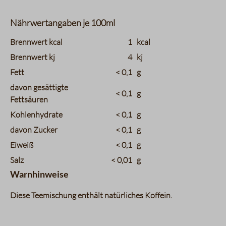
Nährwertangaben je 100ml
charts.nutritions.header_name
charts.nutritions.header_value
Brennwert kcal
1
kcal
Brennwert kj
4
kj
Fett
< 0,1
g
davon gesättigte
< 0,1
g
Fettsäuren
Kohlenhydrate
< 0,1
g
davon Zucker
< 0,1
g
Eiweiß
< 0,1
g
Salz
< 0,01
g
Warnhinweise
Diese Teemischung enthält natürliches Koffein.