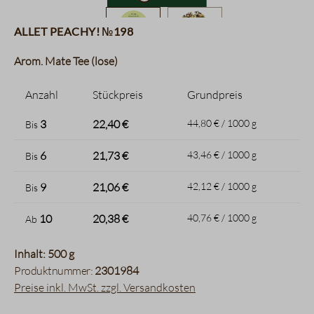
Allet Peachy! №198
Arom. Mate Tee (lose)
Anzahl
Stückpreis
Grundpreis
3
22,40 €
44,80 € / 1000 g
Bis
6
21,73 €
43,46 € / 1000 g
Bis
9
21,06 €
42,12 € / 1000 g
Bis
10
20,38 €
40,76 € / 1000 g
Ab
Inhalt: 500 g
Produktnummer:
2301984
Preise inkl. MwSt. zzgl. Versandkosten