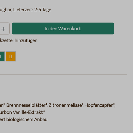
ügbar, Lieferzeit: 2-5 Tage
Produkt Anzahl: Gib den gewünschten Wer
In den Warenkorb
zettel hinzufügen
n*, Brennnesselblätter*, Zitronenmelisse*, Hopfenzapfen*,
urbon Vanille-Extrakt*
iert biologischem Anbau