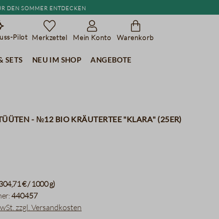
r den Sommer entdecken
ss-Pilot
Merkzettel
Mein Konto
Warenkorb
& Sets
Neu im Shop
Angebote
Tüüten - №12 BIO Kräutertee "Klara" (25er)
304,71 € / 1000 g)
er:
440457
MwSt. zzgl. Versandkosten