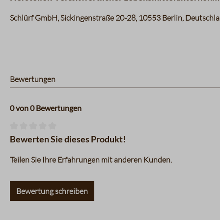
Schlürf GmbH, Sickingenstraße 20-28, 10553 Berlin, Deutschl
Bewertungen
0 von 0 Bewertungen
Durchschnittliche Bewertung von 0 von 5 Sternen
Bewerten Sie dieses Produkt!
Teilen Sie Ihre Erfahrungen mit anderen Kunden.
Bewertung schreiben