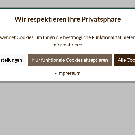
Wir respektieren Ihre Privatsphäre
aten
Siebträger
Filt
wendet Cookies, um Ihnen die bestmögliche Funktionalität bieten
Informationen
.
stellungen
Nur funktionale Cookies akzeptieren
Alle Coo
- Impressum