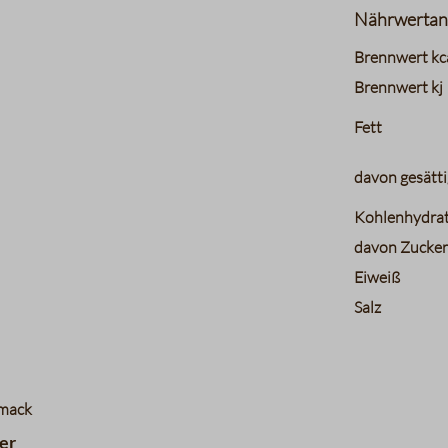
Nährwertan
charts.nutri
Brennwert kc
Brennwert kj
Fett
davon gesätti
Kohlenhydra
davon Zucke
Eiweiß
Salz
hmack
er