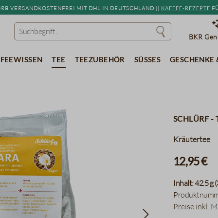
b versandkostenfrei mit DHL in Deutschland ||
Kaffee-Rezepte
fü
BKR Genu
feewissen
Tee
Teezubehör
Süßes
Geschenke 
Schlürf - 
Kräutertee
12,95 €
Inhalt:
42.5 g
(
Produktnumm
Preise inkl. 