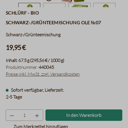
Schlürf - BIO
Schwarz-/Grünteemischung Ole №07
Schwarz-/Grünteemischung
19,95 €
Inhalt:
67.5 g
(295,56 € / 1000 g)
Produktnummer:
440045
Preise inkl. MwSt. zzgl. Versandkosten
Sofort verfügbar, Lieferzeit:
2-5 Tage
Produkt Anzahl: Gib den gewünsc
In den Warenkorb
Zum Merkzettel hinzufügen