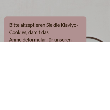
Bitte akzeptieren Sie die Klaviyo-
Cookies, damit das
Anmeldeformular für unseren
Newsletter, inkl. 10%-
Willkommensgutschein, geladen
werden kann
Klaviyo-Cookies akzeptieren
homepage
Kaffee Finder