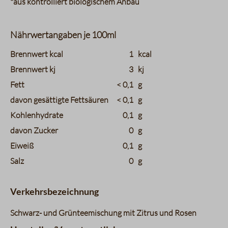
*aus kontrolliert biologischem Anbau
Nährwertangaben je 100ml
charts.nutritions.header_name
charts.nutritions.header_value
Brennwert kcal
1
kcal
Brennwert kj
3
kj
Fett
< 0,1
g
davon gesättigte Fettsäuren
< 0,1
g
Kohlenhydrate
0,1
g
davon Zucker
0
g
Eiweiß
0,1
g
Salz
0
g
Verkehrsbezeichnung
Schwarz- und Grünteemischung mit Zitrus und Rosen