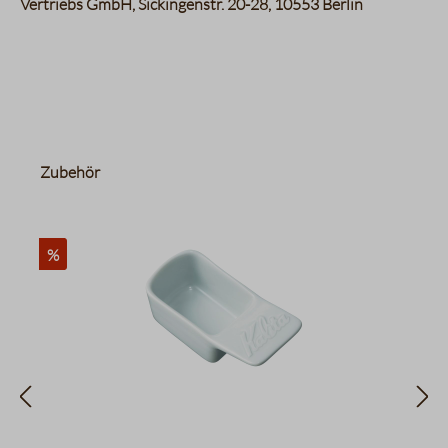
Vertriebs GmbH, Sickingenstr. 20-28, 10553 Berlin
Produktgalerie überspringen
Zubehör
%