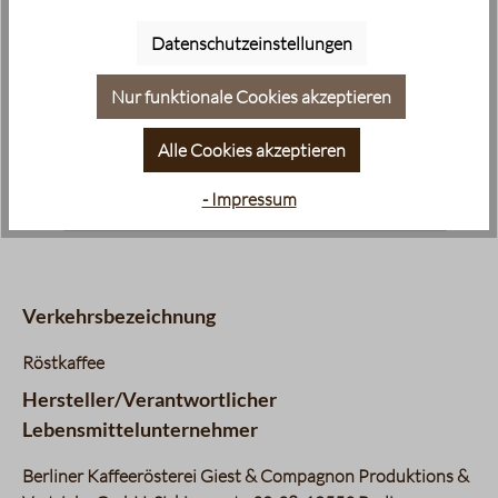
Datenschutzeinstellungen
Nur funktionale Cookies akzeptieren
Alle Cookies akzeptieren
minimale regionale Anbauhöhe:
minimale regionale Anbauhöhe:
900 m
900 m
- Impressum
Meeresspiegel
Verkehrsbezeichnung
Röstkaffee
Hersteller/Verantwortlicher
Lebensmittelunternehmer
Berliner Kaffeerösterei Giest & Compagnon Produktions &