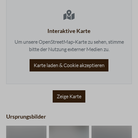
maps.accessibleList.headline
Nachgeschmack
4 / 5
Fruchtigkeit
2 / 5
Balance
3 / 5
Süße
2 / 5
Interaktive Karte
Bouquet
3 / 5
Um unsere OpenStreetMap-Karte zu sehen, stimme
bitte der Nutzung externer Medien zu.
Karte laden & Cookie akzeptieren
Zeige Karte
Ursprungsbilder