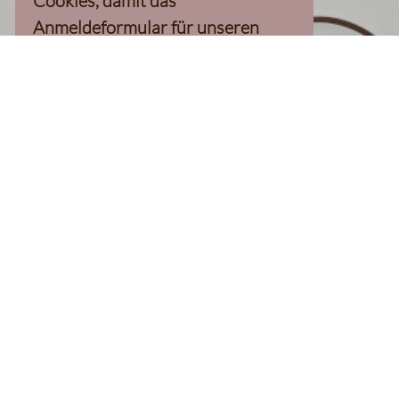
Cookies, damit das
Anmeldeformular für unseren
Newsletter, inkl. 10%-
Willkommensgutschein, geladen
werden kann
Klaviyo-Cookies akzeptieren
homepage
Kaffee Finder
Produkte
Kaffee
Filterkaffee
Espresso