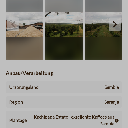
charts.imageSlider.prevLabel
chart
Anbau/Verarbeitung
Ursprungsland
Sambia
Region
Serenje
Kachipapa Estate - exzellente Kaffees aus
Plantage
Sambia