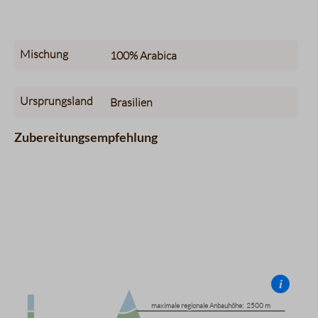
Mischung
100%
Arabica
Ursprungsland
Brasilien
Zubereitungsempfehlung
i
Infografik eines Berges, die die Anbauhöhe des Kaffees dars
maximale regionale Anbauhöhe:
maximale regionale Anbauhöhe:
2500 m
2500 m