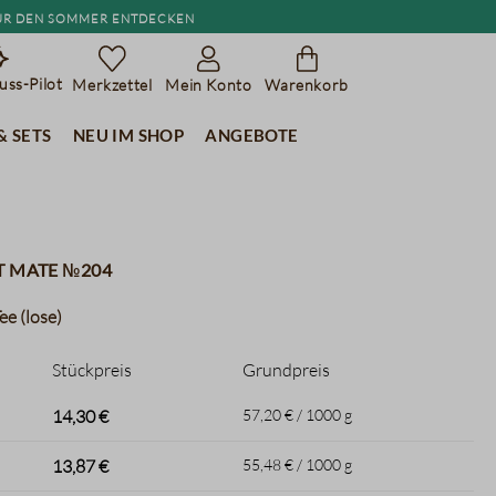
r den Sommer entdecken
ss-Pilot
Merkzettel
Mein Konto
Warenkorb
& Sets
Neu im Shop
Angebote
t Mate №204
e (lose)
Stückpreis
Grundpreis
14,30 €
57,20 € / 1000 g
13,87 €
55,48 € / 1000 g