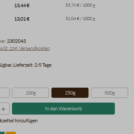
13,44 €
53,76 € / 1000 g
13,01 €
52,04 € / 1000 g
er:
2302043
MwSt. zzgl. Versandkosten
ügbar, Lieferzeit: 2-5 Tage
hlen
100g
250g
500g
Produkt Anzahl: Gib den gewünschten Wer
In den Warenkorb
zettel hinzufügen