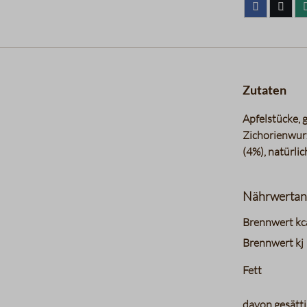
Zutaten
Apfelstücke, 
Zichorienwur
(4%), natürli
Nährwertan
charts.nutri
Brennwert kc
Brennwert kj
Fett
davon gesätti