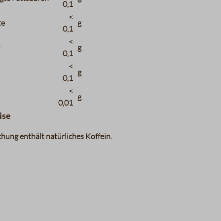
0,1
<
te
g
0,1
<
r
g
0,1
<
g
0,1
<
g
0,01
ise
hung enthält natürliches Koffein.