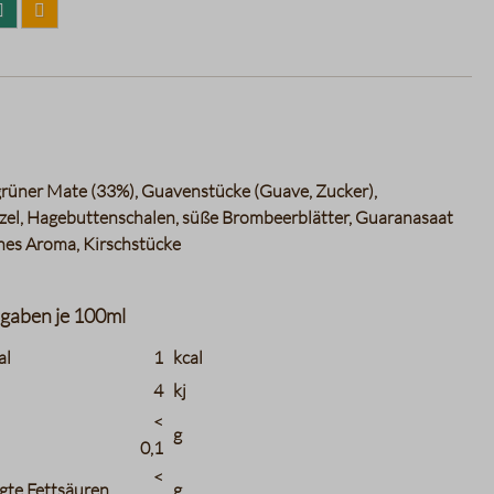
grüner Mate (33%), Guavenstücke (Guave, Zucker),
zel, Hagebuttenschalen, süße Brombeerblätter, Guaranasaat
ches Aroma, Kirschstücke
gaben je 100ml
tions.header_name
charts.nutritions.header_value
charts.nutritions
al
1
kcal
4
kj
<
g
0,1
<
gte Fettsäuren
g