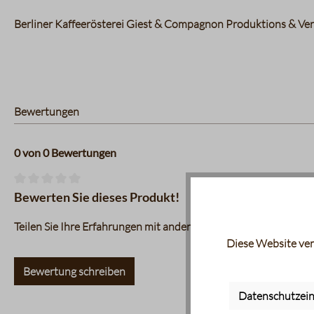
Berliner Kaffeerösterei Giest & Compagnon Produktions & Vert
Bewertungen
0 von 0 Bewertungen
Durchschnittliche Bewertung von 0 von 5 Sternen
Bewerten Sie dieses Produkt!
Teilen Sie Ihre Erfahrungen mit anderen Kunden.
Diese Website ver
Bewertung schreiben
Datenschutzein