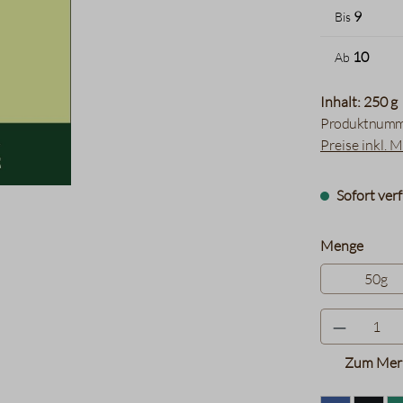
9
Bis
10
Ab
Inhalt: 250 g
Produktnumm
Preise inkl. 
Sofort verf
auswä
Menge
50g
Zum Merk