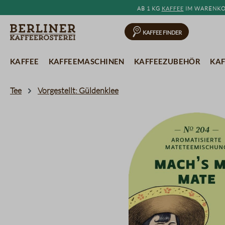
Ab 1 kg
Kaffee
im Warenkor
springen
Zur Hauptnavigation springen
Kaffee Finder
Kaffee
Kaffeemaschinen
Kaffeezubehör
Kaf
Tee
Vorgestellt: Güldenklee
Bildergalerie überspringen