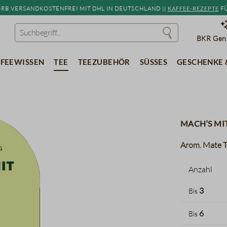
b versandkostenfrei mit DHL in Deutschland ||
Kaffee-Rezepte
fü
BKR Genu
feewissen
Tee
Teezubehör
Süßes
Geschenke 
Mach‘s mi
Arom. Mate Te
Anzahl
3
Bis
6
Bis