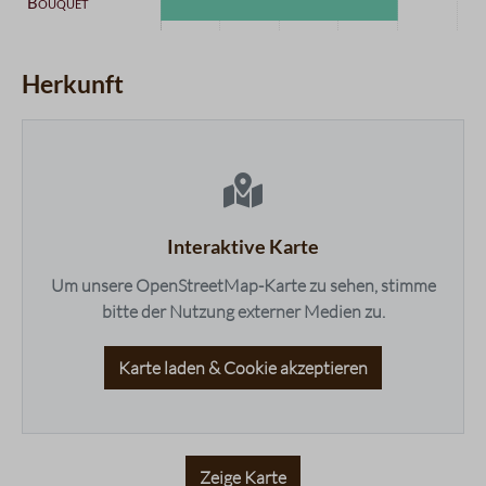
Kategorie
Intensität
Datentabelle für das Diagramm: Geschmacksprofil
Aroma
4 / 5
Herkunft
Komplexität
5 / 5
Körper
3 / 5
maps.accessibleList.headline
Nachgeschmack
5 / 5
Fruchtigkeit
4 / 5
Balance
5 / 5
Süße
3 / 5
Interaktive Karte
Bouquet
4 / 5
Um unsere OpenStreetMap-Karte zu sehen, stimme
bitte der Nutzung externer Medien zu.
Karte laden & Cookie akzeptieren
Zeige Karte