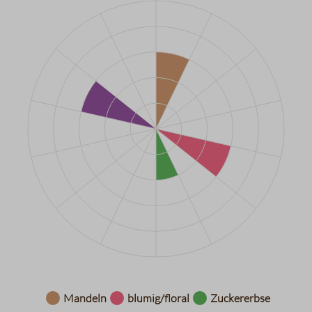
Datentabelle für das Diagramm: Aromarad
Mandeln
blumig/floral
Zuckererbse