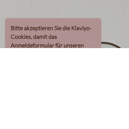
Bitte akzeptieren Sie die Klaviyo-
Cookies, damit das
Anmeldeformular für unseren
Newsletter, inkl. 10%-
Willkommensgutschein, geladen
werden kann
Klaviyo-Cookies akzeptieren
homepage
Kaffee Finder