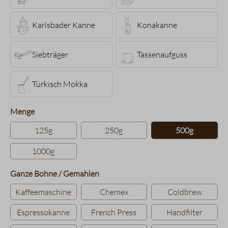
Karlsbader Kanne
Konakanne
Siebträger
Tassenaufguss
Türkisch Mokka
auswählen
Menge
125g
250g
500g
1000g
auswählen
Ganze Bohne / Gemahlen
Kaffeemaschine
Chemex
Coldbrew
Espressokanne
French Press
Handfilter