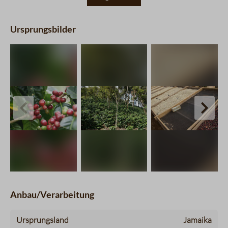
Ursprungsbilder
charts.imageSlider.prevLabel
chart
Anbau/Verarbeitung
Ursprungsland
Jamaika