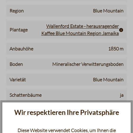
Region
Blue Mountain
Wallenford Estate - herausragender
Plantage
Kaffee Blue Mountain Region Jamaika
Anbauhöhe
1850 m
Boden
Mineralischer Verwitterungsboden
Varietät
Blue Mountain
Schattenbäume
ja
Qualität
Grade 1
Wir respektieren Ihre Privatsphäre
Aufbereitung
Fully washed
Diese Website verwendet Cookies, um Ihnen die