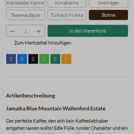
Karlsbader Kanne
Konakanne
Siebträger
Tassenaufguss
Türkisch Mokka
Bohne
Produkt Anzahl: Gib den gewünsc
In den Warenkorb
Zum Merkzettel hinzufügen
Artikelbeschreibung
Jamaika Blue Mountain Wallenford Estate
Der perfekte Kaffee, den sich kein Kaffeeliebhaber
entgehen lassen sollte! Edle Fülle, runder Charakter und ein