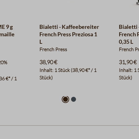
E 9 g
Bialetti - Kaffeebereiter
Bialetti
maille
French Press Preziosa 1
French 
L
0,35 L
French Press
French P
38,90 €
31,90 €
20%
Inhalt:
1 Stück
(38,90 €* / 1
Inhalt:
1 
Stück)
Stück)
36 €* / 1