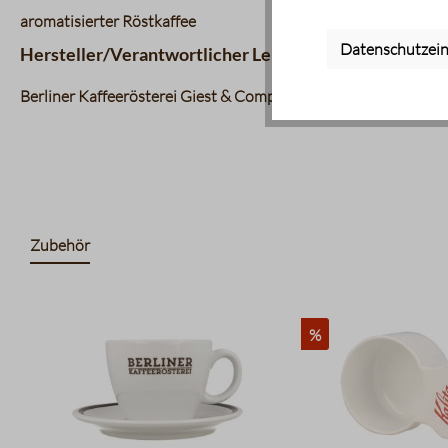
aromatisierter Röstkaffee
Datenschutzein
Hersteller/Verantwortlicher Lebensmittelunternehm
Berliner Kaffeerösterei Giest & Compagnon Produktions & Vert
Zubehör
Produktgalerie überspringen
%