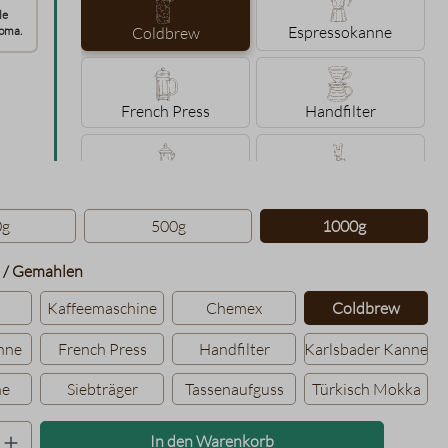
le
Espressokanne
oma.
Coldbrew
French Press
Handfilter
Karlsbader Kanne
Konakanne
hlen
0g
500g
1000g
Siebträger
Tassenaufguss
auswählen
 / Gemahlen
Kaffeemaschine
Chemex
Coldbrew
Türkisch Mokka
nne
French Press
Handfilter
Karlsbader Kanne
ne
Siebträger
Tassenaufguss
Türkisch Mokka
Produkt Anzahl: Gib den gewünschten Wer
In den Warenkorb