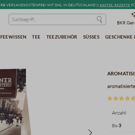
b versandkostenfrei mit DHL in Deutschland ||
Kaffee-Rezepte
fü
BKR Genu
feewissen
Tee
Teezubehör
Süßes
Geschenke 
aromatisi
aromatisierte
Durchschnitt
Anzahl
3
Bis