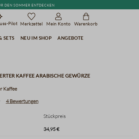
r den Sommer entdecken
ss-Pilot
Merkzettel
Mein Konto
Warenkorb
& Sets
Neu im Shop
Angebote
erter Kaffee arabische Gewürze
r Kaffee
4 Bewertungen
liche Bewertung von 4.7 von 5 Sternen
Stückpreis
34,95 €