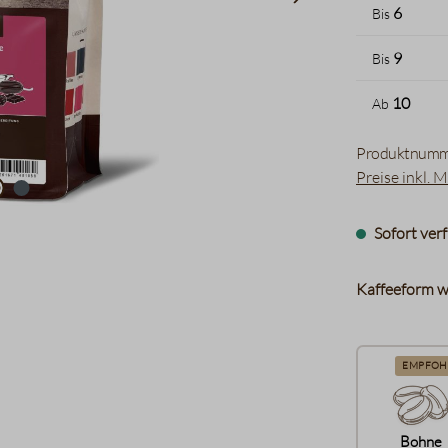
6
Bis
9
Bis
10
Ab
Produktnumm
Preise inkl. 
Sofort verf
Kaffeeform w
EMPFOH
Bohne