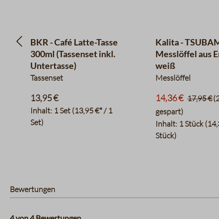
BKR - Café Latte-Tasse
Kalita - TSUBAM
300ml (Tassenset inkl.
Messlöffel aus E
Untertasse)
weiß
Tassenset
Messlöffel
13,95 €
14,36 €
17,95 €
(
Inhalt:
1 Set
(13,95 €* / 1
gespart)
Set)
Inhalt:
1 Stück
(14,
Stück)
Bewertungen
4 von 4 Bewertungen