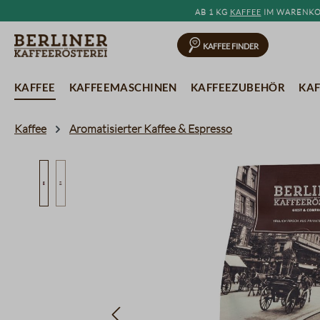
Ab 1 kg
Kaffee
im Warenkor
springen
Zur Hauptnavigation springen
Kaffee Finder
Kaffee
Kaffeemaschinen
Kaffeezubehör
Kaf
Kaffee
Aromatisierter Kaffee & Espresso
Bildergalerie überspringen