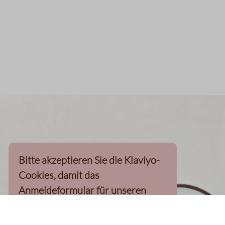
Bitte akzeptieren Sie die Klaviyo-
Cookies, damit das
Anmeldeformular für unseren
Newsletter, inkl. 10%-
Willkommensgutschein, geladen