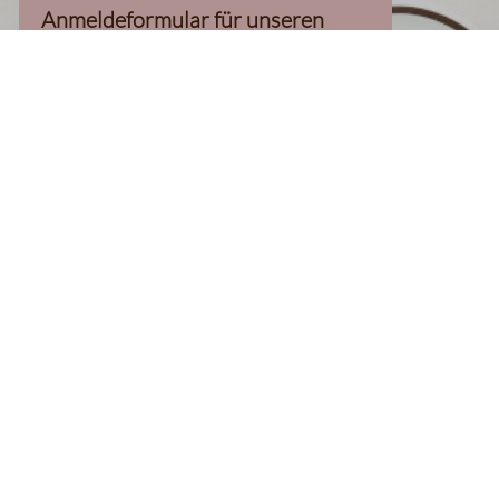
Anmeldeformular für unseren
Newsletter, inkl. 10%-
Willkommensgutschein, geladen
werden kann
Klaviyo-Cookies akzeptieren
homepage
Kaffee Finder
Produkte
Kaffee
Filterkaffee
Espresso