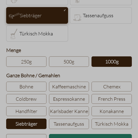
Siebträger
Tassenaufguss
Türkisch Mokka
auswählen
Menge
250g
500g
1000g
auswählen
Ganze Bohne / Gemahlen
Bohne
Kaffeemaschine
Chemex
Coldbrew
Espressokanne
French Press
Handfilter
Karlsbader Kanne
Konakanne
Siebträger
Tassenaufguss
Türkisch Mokka