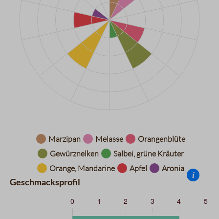
Datentabelle für das Diagramm: Aromarad
Marzipan
Melasse
Orangenblüte
Gewürznelken
Salbei, grüne Kräuter
Orange, Mandarine
Apfel
Aronia
i
Geschmacksprofil