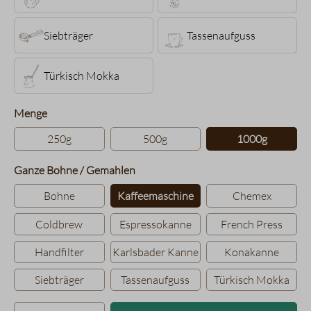
Siebträger
Tassenaufguss
Türkisch Mokka
auswählen
Menge
250g
500g
1000g
auswählen
Ganze Bohne / Gemahlen
Bohne
Kaffeemaschine
Chemex
Coldbrew
Espressokanne
French Press
Handfilter
Karlsbader Kanne
Konakanne
Siebträger
Tassenaufguss
Türkisch Mokka