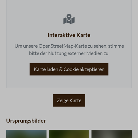
Körper
5 / 5
maps.accessibleList.headline
Nachgeschmack
3 / 5
Fruchtigkeit
3 / 5
Balance
3 / 5
Süße
3 / 5
Interaktive Karte
Bouquet
2 / 5
Um unsere OpenStreetMap-Karte zu sehen, stimme
bitte der Nutzung externer Medien zu.
Karte laden & Cookie akzeptieren
Zeige Karte
Ursprungsbilder