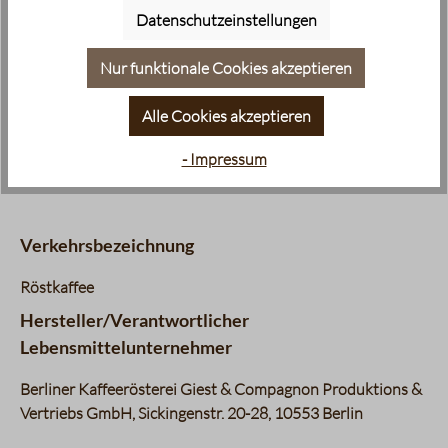
Datenschutzeinstellungen
Nur funktionale Cookies akzeptieren
minimale regionale Anbauhöhe:
minimale regionale Anbauhöhe:
1300 m
1300 m
Alle Cookies akzeptieren
- Impressum
Meeresspiegel
Verkehrsbezeichnung
Röstkaffee
Hersteller/Verantwortlicher
Lebensmittelunternehmer
Berliner Kaffeerösterei Giest & Compagnon Produktions &
Vertriebs GmbH, Sickingenstr. 20-28, 10553 Berlin