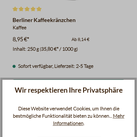
Durchschnittliche Bewertung von 4.9 von 5 Sternen
Berliner Kaffeekränzchen
Kaffee
8,95 €*
Ab
8,14 €
Inhalt:
250 g
35,80 €* / 1000 g
(
)
Sofort verfügbar, Lieferzeit: 2-5 Tage
In den Warenkorb
Wir respektieren Ihre Privatsphäre
Diese Website verwendet Cookies, um Ihnen die
bestmögliche Funktionalität bieten zu können...
Mehr
Informationen
.