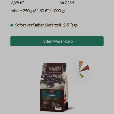
7,95 €*
Ab
7,23 €
Inhalt:
250 g
31,80 €* / 1000 g
(
)
Sofort verfügbar, Lieferzeit: 2-5 Tage
In den Warenkorb
Süßholz/Lakritze
Vollmilchschokolade
Haselnüsse
Datentabelle für das Diagr