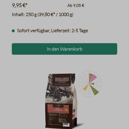
9,95 €*
Ab
9,05 €
Inhalt:
250 g
39,80 €* / 1000 g
(
)
Sofort verfügbar, Lieferzeit: 2-5 Tage
In den Warenkorb
Orange
schwarzer Pfeffer, Curry
Toast
Karamell, Lakritz
Haselnüsse, Laugengebäck
Datentabelle für das Diagr