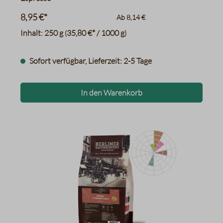
8,95 €*
Ab
8,14 €
Inhalt:
250 g
35,80 €* / 1000 g
(
)
Sofort verfügbar, Lieferzeit: 2-5 Tage
In den Warenkorb
getrocknete Datteln
Schwarzer Tee
frisches Brot, Tabak
Melasse, Kekse
Nussig, Pekannüsse
Datentabelle für das Diagr