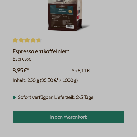
Schwarzer Tee
Zimt, Süßholz/Lakritze
Toast
Kakao
Datentabelle für das Diagr
Durchschnittliche Bewertung von 4.7 von 5 Sternen
Espresso entkoffeiniert
Espresso
8,95 €*
Ab
8,14 €
Inhalt:
250 g
35,80 €* / 1000 g
(
)
Sofort verfügbar, Lieferzeit: 2-5 Tage
In den Warenkorb