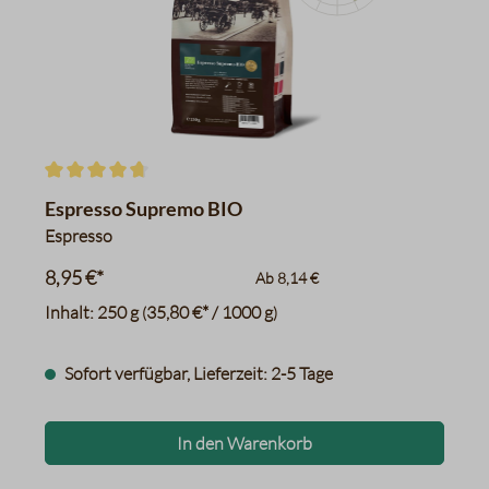
Honigmelone
würzig
Karamell
Datentabelle für das Diagr
Durchschnittliche Bewertung von 4.7 von 5 Sternen
Espresso Supremo BIO
Espresso
8,95 €*
Ab
8,14 €
Inhalt:
250 g
35,80 €* / 1000 g
(
)
Sofort verfügbar, Lieferzeit: 2-5 Tage
In den Warenkorb