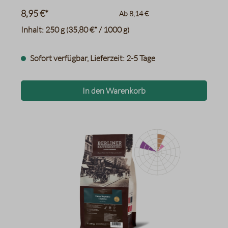
8,95 €*
Ab
8,14 €
Inhalt:
250 g
35,80 €* / 1000 g
(
)
Sofort verfügbar, Lieferzeit: 2-5 Tage
In den Warenkorb
Himbeeren
Cola
Haselnüsse
Datentabelle für das Diagr