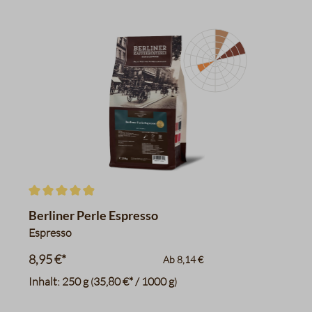
Pflaumen
Zartbitterschokolade
Haselnüsse
Datentabelle für das Diagr
Durchschnittliche Bewertung von 4.9 von 5 Sternen
Berliner Perle Espresso
Espresso
8,95 €*
Ab
8,14 €
Inhalt:
250 g
35,80 €* / 1000 g
(
)