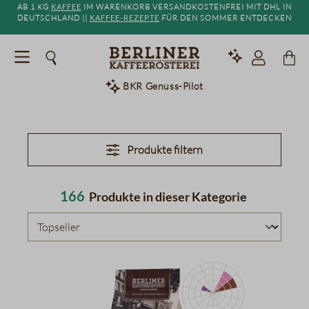
Ab 1 kg
Kaffee
im Warenkorb versandkostenfrei mit DHL in
alt springen
Deutschland ||
Kaffee-Rezepte
für den Sommer entdecken
BKR Genuss-Pilot
Produkte filtern
166
Produkte in dieser Kategorie