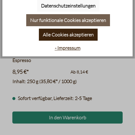
Datenschutzeinstellungen
Grapefruit
Zartbitterschokolade
Mandeln
Datentabelle für das Diagr
Nur funktionale Cookies akzeptieren
Alle Cookies akzeptieren
- Impressum
Durchschnittliche Bewertung von 4.9 von 5 Sternen
Neapolitanischer Espresso BIO
Espresso
8,95 €*
Ab
8,14 €
Inhalt:
250 g
35,80 €* / 1000 g
(
)
Sofort verfügbar, Lieferzeit: 2-5 Tage
In den Warenkorb