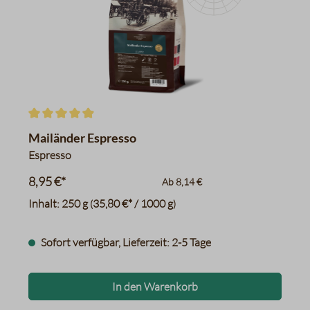
Erdbeeren
Zartbitterschokolade
brauner Zucker
Datentabelle für das Diagr
Durchschnittliche Bewertung von 4.8 von 5 Sternen
Mailänder Espresso
Espresso
8,95 €*
Ab
8,14 €
Inhalt:
250 g
35,80 €* / 1000 g
(
)
Sofort verfügbar, Lieferzeit: 2-5 Tage
In den Warenkorb