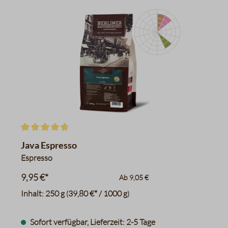
Kardamom
Karamell
Haselnüsse
Datentabelle für das Diagr
Durchschnittliche Bewertung von 4.6 von 5 Sternen
Java Espresso
Espresso
9,95 €*
Ab
9,05 €
Inhalt:
250 g
39,80 €* / 1000 g
(
)
Sofort verfügbar, Lieferzeit: 2-5 Tage