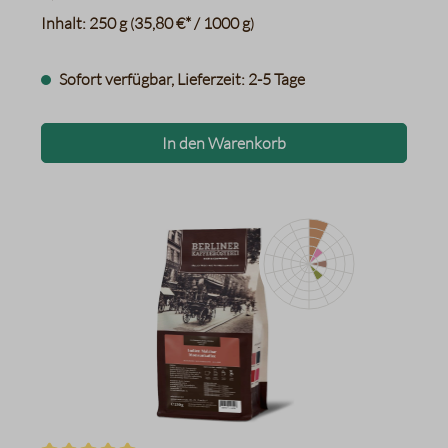
Inhalt:
250 g
35,80 €* / 1000 g
(
)
Sofort verfügbar, Lieferzeit: 2-5 Tage
In den Warenkorb
Süßholz/Lakritze
frisches Brot, getoastetes H
Karamell
Erdnüsse, Pekannüsse
Datentabelle für das Diagr