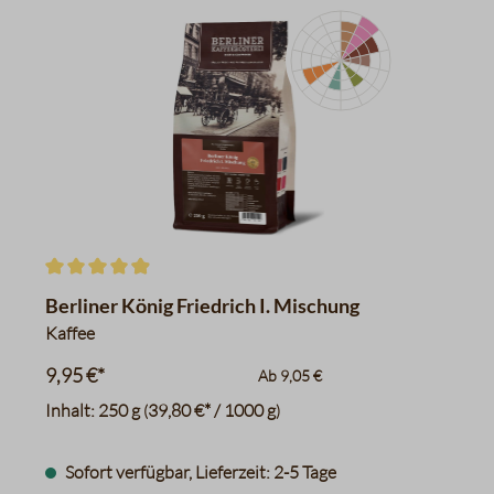
Kirschen, Pflaumen
Schwarzer Tee
schwarzer Pfeffer
Toast, Tabak
Vollmilchschokolade
Sahne
Nussig, Maronen
Datentabelle für das Diagr
Durchschnittliche Bewertung von 4.9 von 5 Sternen
Berliner König Friedrich I. Mischung
Kaffee
9,95 €*
Ab
9,05 €
Inhalt:
250 g
39,80 €* / 1000 g
(
)
Sofort verfügbar, Lieferzeit: 2-5 Tage