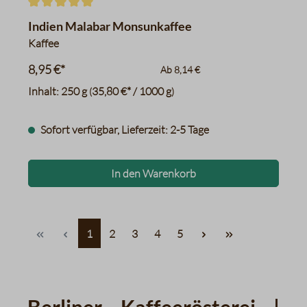
Durchschnittliche Bewertung von 5 von 5 Sternen
Indien Malabar Monsunkaffee
Kaffee
8,95 €*
Ab
8,14 €
Inhalt:
250 g
35,80 €* / 1000 g
(
)
Sofort verfügbar, Lieferzeit: 2-5 Tage
In den Warenkorb
Seite
Seite
Seite
Seite
Seite
1
2
3
4
5