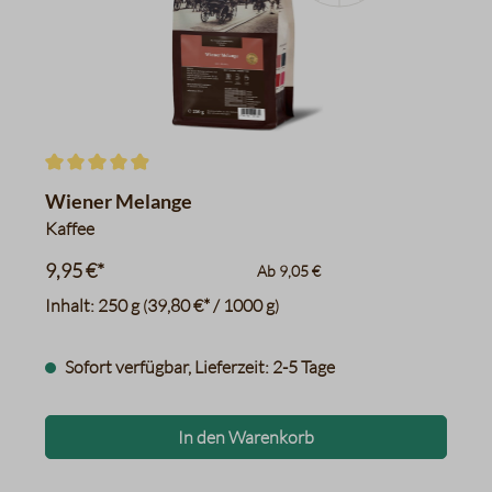
Apfel
Curry
Kakao
Kekse, Karamell
Mandeln, Marzipan
Datentabelle für das Diagr
Durchschnittliche Bewertung von 4.9 von 5 Sternen
Wiener Melange
Kaffee
9,95 €*
Ab
9,05 €
Inhalt:
250 g
39,80 €* / 1000 g
(
)
Sofort verfügbar, Lieferzeit: 2-5 Tage
In den Warenkorb