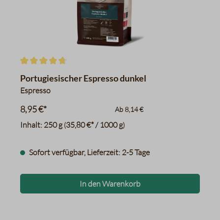
Ananas
schwarzer Pfeffer, Gewürzn
Zartbitterschokolade
Datentabelle für das Diagr
Durchschnittliche Bewertung von 4.8 von 5 Sternen
Portugiesischer Espresso dunkel
Espresso
8,95 €*
Ab
8,14 €
Inhalt:
250 g
35,80 €* / 1000 g
(
)
Sofort verfügbar, Lieferzeit: 2-5 Tage
In den Warenkorb