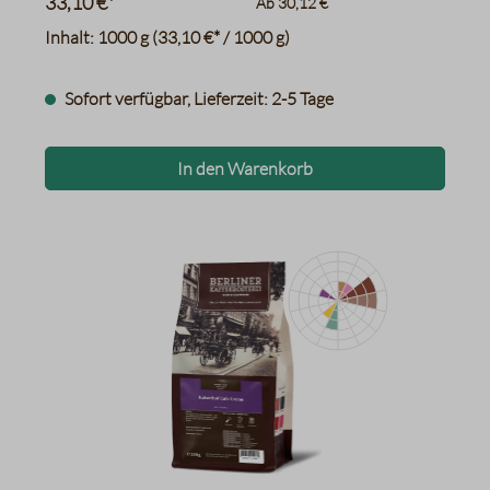
33,10 €*
Ab
30,12 €
Inhalt:
1000 g
(33,10 €* / 1000 g)
Sofort verfügbar, Lieferzeit: 2-5 Tage
In den Warenkorb
Himbeeren
–
Schwarzer Tee
Toast
Kakao
Rohrzucker
Haselnüsse, Walnüsse
Datentabelle für das Diagr