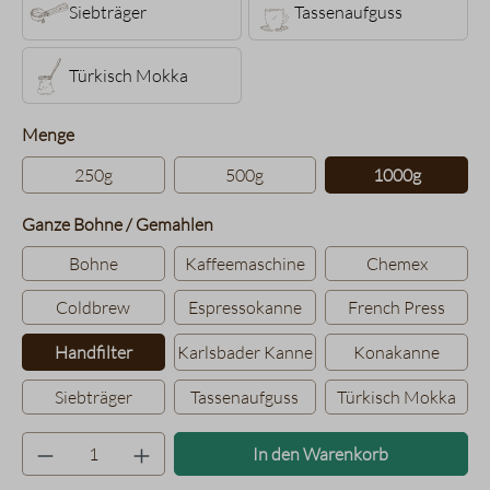
Siebträger
Tassenaufguss
Türkisch Mokka
auswählen
Menge
250g
500g
1000g
auswählen
Ganze Bohne / Gemahlen
Bohne
Kaffeemaschine
Chemex
Coldbrew
Espressokanne
French Press
Handfilter
Karlsbader Kanne
Konakanne
Siebträger
Tassenaufguss
Türkisch Mokka
Produkt Anzahl: Gib den gewünsc
In den Warenkorb