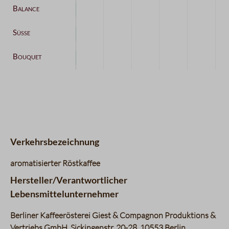
Kategorie
Intensität
Datentabelle für das Diagramm: Geschmacksprofil
Körper
3 / 5
Verkehrsbezeichnung
aromatisierter Röstkaffee
Hersteller/Verantwortlicher
Lebensmittelunternehmer
Berliner Kaffeerösterei Giest & Compagnon Produktions &
Vertriebs GmbH, Sickingenstr. 20-28, 10553 Berlin