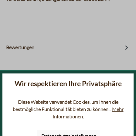
Bewertungen
Wir respektieren Ihre Privatsphäre
FILTERKAFFEE
ESPRESSO
Diese Website verwendet Cookies, um Ihnen die
FILTERKAFFEE RARITÄTEN
AROMATISIERTER KAFFEE &
ESPRESSO
bestmögliche Funktionalität bieten zu können...
Mehr
Informationen
.
SÄUREARMER KAFFEE &
BIO KAFFEE & ESPRESSO
ESPRESSO
Datenschutzeinstellungen