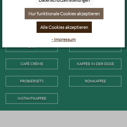
Nur funktionale Cookies akzeptieren
VOLLAUTOMATEN KAFFEE &
GOLDPRÄMIERTER KAFFEE &
ESPRESSO
ESPRESSO
Alle Cookies akzeptieren
ENTKOFFEINIERTER KAFFEE
KAFFEE FÜR COLD BREW
- Impressum
& ESPRESSO (DECAF & LOW
CAF)
CAFÉ CRÈME
KAFFEE IN DER DOSE
PROBIERSETS
ROHKAFFEE
INSTANTKAFFEE