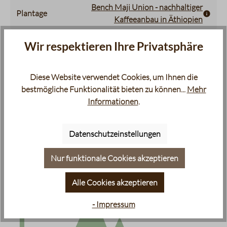
Bench Maji Union - nachhaltiger
Plantage
Kaffeeanbau in Äthiopien
Wir respektieren Ihre Privatsphäre
Anbauhöhe
1700 m
Boden
Basengesättigter kalkhaltiger Boden
Diese Website verwendet Cookies, um Ihnen die
bestmögliche Funktionalität bieten zu können...
Mehr
Varietät
Heirloom
Informationen
.
Schattenbäume
ja
Datenschutzeinstellungen
Aufbereitung
Fully washed
Nur funktionale Cookies akzeptieren
Alle Cookies akzeptieren
i
Infografik eines Berges, die die Anbauhöhe des Kaffees dars
maximale regionale Anbauhöhe:
maximale regionale Anbauhöhe:
2000 m
2000 m
- Impressum