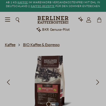
Ab 1 kg
Kaffee
im Warenkorb versandkostenfrei mit DHL in
alt springen
Deutschland ||
Kaffee-Rezepte
für den Sommer entdecken
BKR Genuss-Pilot
Kaffee
BIO Kaffee & Espresso
Bildergalerie überspringen