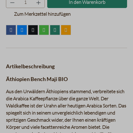
Produkt Anzahl: Gib den gewünsc
In den Warenkorb
Zum Merkzettel hinzufügen
Artikelbeschreibung
Äthiopien Bench Maji BIO
Aus den Urwäldern Äthiopiens stammend, verbreitete sich
die Arabica Kaffeepflanze über die ganze Welt. Der
Waldkaffee ist der Urahn aller heutigen Arabica Sorten. Das
spiegelt sich in seinem unvergleichlich lebendigen und
spritzigen Geschmack wider, der Ihnen einen kräftigen
Körper und viele facettenreiche Aromen bietet. Die