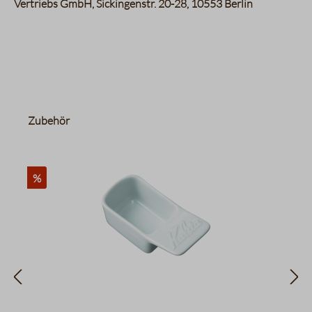
Vertriebs GmbH, Sickingenstr. 20-28, 10553 Berlin
Produktgalerie überspringen
Zubehör
%