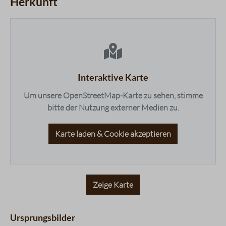
Herkunft
Komplexität
4 / 5
Körper
3 / 5
maps.accessibleList.headline
Nachgeschmack
4 / 5
Fruchtigkeit
3 / 5
Balance
2 / 5
Süße
1 / 5
Interaktive Karte
Bouquet
2 / 5
Um unsere OpenStreetMap-Karte zu sehen, stimme
bitte der Nutzung externer Medien zu.
Karte laden & Cookie akzeptieren
Zeige Karte
Ursprungsbilder