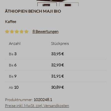
Äthiopien Bench Maji BIO
Kaffee
8 Bewertungen
Durchschnittliche Bewertung von 5 von 5 Sternen
Anzahl
Stückpreis
3
33,95 €
Bis
6
32,93 €
Bis
9
31,91 €
Bis
10
30,89 €
Ab
Produktnummer:
1020248.1
Preise inkl. MwSt. zzgl. Versandkosten