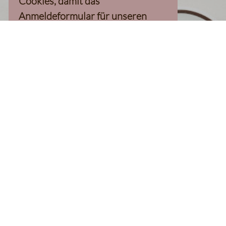
Cookies, damit das
Anmeldeformular für unseren
Newsletter, inkl. 10%-
Willkommensgutschein, geladen
werden kann
Klaviyo-Cookies akzeptieren
homepage
Kaffee Finder
Produkte
Kaffee
Filterkaffee
Espresso