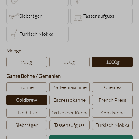
Siebträger
Tassenaufguss
Türkisch Mokka
auswählen
Menge
250g
500g
1000g
auswählen
Ganze Bohne / Gemahlen
Bohne
Kaffeemaschine
Chemex
Coldbrew
Espressokanne
French Press
Handfilter
Karlsbader Kanne
Konakanne
Siebträger
Tassenaufguss
Türkisch Mokka