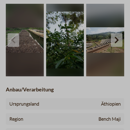
charts.imageSlider.prevLabel
chart
Anbau/Verarbeitung
Ursprungsland
Äthiopien
Region
Bench Maji