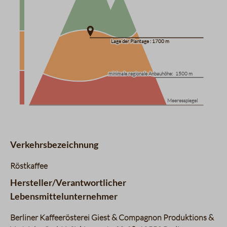
Lage der Plantage : 1700 m
Lage der Plantage : 1700 m
minimale regionale Anbauhöhe:
minimale regionale Anbauhöhe:
1500 m
1500 m
Meeresspiegel
Verkehrsbezeichnung
Röstkaffee
Hersteller/Verantwortlicher
Lebensmittelunternehmer
Berliner Kaffeerösterei Giest & Compagnon Produktions &